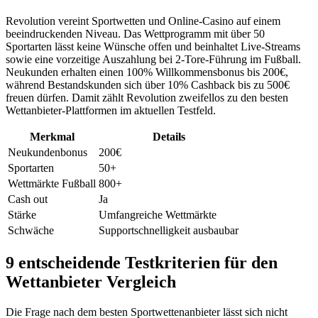
Revolution vereint Sportwetten und Online-Casino auf einem
beeindruckenden Niveau. Das Wettprogramm mit über 50
Sportarten lässt keine Wünsche offen und beinhaltet Live-Streams
sowie eine vorzeitige Auszahlung bei 2-Tore-Führung im Fußball.
Neukunden erhalten einen 100% Willkommensbonus bis 200€,
während Bestandskunden sich über 10% Cashback bis zu 500€
freuen dürfen. Damit zählt Revolution zweifellos zu den besten
Wettanbieter-Plattformen im aktuellen Testfeld.
Merkmal
Details
Neukundenbonus
200€
Sportarten
50+
Wettmärkte Fußball
800+
Cash out
Ja
Stärke
Umfangreiche Wettmärkte
Schwäche
Supportschnelligkeit ausbaubar
9 entscheidende Testkriterien für den
Wettanbieter Vergleich
Die Frage nach dem besten Sportwettenanbieter lässt sich nicht