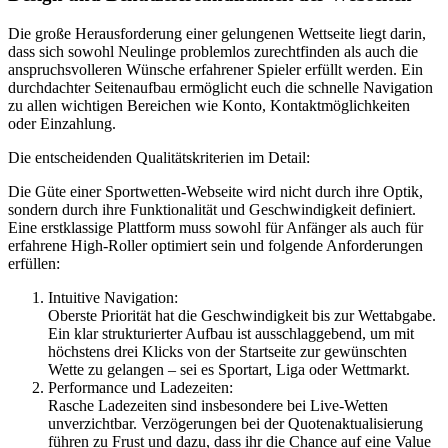
Die große Herausforderung einer gelungenen Wettseite liegt darin,
dass sich sowohl Neulinge problemlos zurechtfinden als auch die
anspruchsvolleren Wünsche erfahrener Spieler erfüllt werden. Ein
durchdachter Seitenaufbau ermöglicht euch die schnelle Navigation
zu allen wichtigen Bereichen wie Konto, Kontaktmöglichkeiten
oder Einzahlung.
Die entscheidenden Qualitätskriterien im Detail:
Die Güte einer Sportwetten-Webseite wird nicht durch ihre Optik,
sondern durch ihre Funktionalität und Geschwindigkeit definiert.
Eine erstklassige Plattform muss sowohl für Anfänger als auch für
erfahrene High-Roller optimiert sein und folgende Anforderungen
erfüllen:
Intuitive Navigation:
Oberste Priorität hat die Geschwindigkeit bis zur Wettabgabe.
Ein klar strukturierter Aufbau ist ausschlaggebend, um mit
höchstens drei Klicks von der Startseite zur gewünschten
Wette zu gelangen – sei es Sportart, Liga oder Wettmarkt.
Performance und Ladezeiten:
Rasche Ladezeiten sind insbesondere bei Live-Wetten
unverzichtbar. Verzögerungen bei der Quotenaktualisierung
führen zu Frust und dazu, dass ihr die Chance auf eine Value