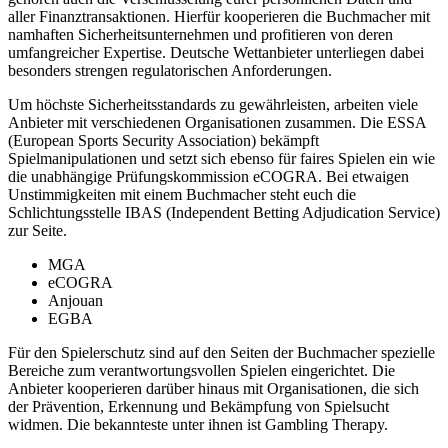
aller Finanztransaktionen. Hierfür kooperieren die Buchmacher mit
namhaften Sicherheitsunternehmen und profitieren von deren
umfangreicher Expertise. Deutsche Wettanbieter unterliegen dabei
besonders strengen regulatorischen Anforderungen.
Um höchste Sicherheitsstandards zu gewährleisten, arbeiten viele
Anbieter mit verschiedenen Organisationen zusammen. Die ESSA
(European Sports Security Association) bekämpft
Spielmanipulationen und setzt sich ebenso für faires Spielen ein wie
die unabhängige Prüfungskommission eCOGRA. Bei etwaigen
Unstimmigkeiten mit einem Buchmacher steht euch die
Schlichtungsstelle IBAS (Independent Betting Adjudication Service)
zur Seite.
MGA
eCOGRA
Anjouan
EGBA
Für den Spielerschutz sind auf den Seiten der Buchmacher spezielle
Bereiche zum verantwortungsvollen Spielen eingerichtet. Die
Anbieter kooperieren darüber hinaus mit Organisationen, die sich
der Prävention, Erkennung und Bekämpfung von Spielsucht
widmen. Die bekannteste unter ihnen ist Gambling Therapy.