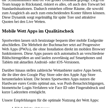
Team knapp in Rückstand, riskiert es alles, oft auch den Torwart bei
Standardsituationen. Dadurch entstehen offene Räume, die sowohl
zum Ausgleich als auch zum entscheidenden Konter führen können.
Diese Dynamik sorgt regelmäßig für späte Tore und attraktive
Quoten bei den Live Wetten.
Mobile Wett Apps im Qualitätscheck
Sportwetten lassen sich heutzutage bequem über mobile Endgeräte
abschließen. Die Mehrheit der Buchmacher setzt auf Progressive
Web Apps (PWAs), die ohne Installation direkt im mobilen Browser
funktionieren. Diese Apps passen sich automatisch an verschiedene
Bildschirmgrößen an und laufen zuverlässig auf Smartphones und
Tablets mit aktuellen Android- oder iOS-Versionen.
Darüber hinaus stellen zahlreiche Wettanbieter native Apps bereit,
die ihr über den Google Play Store oder den Apple App Store
herunterladen könnt. Die besten Sportwetten Apps nutzen die
Hardware eures Geräts optimal aus, was Push-Benachrichtigungen,
biometrische Login-Verfahren wie Face ID oder Fingerabdruck und
kurze Ladezeiten ermöglicht.
Unsere Empfehlungen für die optimale Nutzung der Wett Apps: