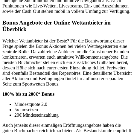
intelligente Suchfunktionen und intuitive Navigation aus. Auch
Funktionen wie Live-Wetten, Livestreams, Ein- und Auszahlungen
sowie der Cash-Out stehen mobil in vollem Umfang zur Verfügung.
Bonus Angebote der Online Wettanbieter im
Überblick
Welcher Wettanbieter ist der Beste? Für die Beantwortung dieser
Frage spielen die Bonus Aktionen bei vielen Wettbegeisterten eine
zentrale Rolle. Da zahlreiche Anbieter um die Gunst neuer Kunden
konkurrieren, erwarten euch attraktive Willkommensangebote. Die
meisten Buchmacher stellen euch ein zusätzliches Guthaben bereit,
dessen Höhe sich nach eurer ersten Einzahlung richtet. Freiwetten
sind ebenfalls Bestandteil des Repertoires. Eine detaillierte Übersicht
aller Aktionen und Bedingungen findet ihr auf unserer separaten
Seite zum Sportwetten Bonus.
100% bis zu 200€* Bonus
Mindestquote 2,0
5x umsetzen
20€ Mindesteinzahlung
Auch jenseits dieser einmaligen Eröffnungsangebote haben die
guten Buchmacher reichlich zu bieten. Als Bestandskunde empfiehlt