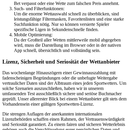
Bet verpasst oder eine Wette zum falschen Preis annehmt.
Such- und Filterfunktionen:
Um die enorme Wettauswahl schnell zu überblicken, sind
leistungsfähige Filtermasken, Favoritenlisten und eine starke
Suchfunktion nötig. Nur so können versierte Spieler
spezifische Ligen in Sekundenschnelle finden.
Mobile Optimierung:
Da der Großteil aller Wetten mittlerweile mobil abgegeben
wird, muss die Darstellung im Browser oder in der nativen
App schnell, übersichtlich und vollständig sein.
Lizenz, Sicherheit und Seriosität der Wettanbieter
Das wochenlange Hinauszögern einer Gewinnauszahlung mit
fadenscheinigen Begründungen oder die unbefugte Weitergabe
vertraulicher Daten sind der Albtraum eines jeden Sportwetters. Um
solche Szenarien auszuschließen, haben wir in unserem
umfassenden Test ausschließlich sichere und seriöse Buchmacher
geprüft. Unser allererster Blick bei einem Wettanbieter gilt stets dem
Vorhandensein einer gültigen Sportwetten-Lizenz.
Die strengen Auflagen der anerkannten internationalen
Lizenzbehörden schaffen einen Rahmen, der Vertrauenswürdigkeit
und Seriosität garantiert. Zu einem fairen und sicheren Wetterlebnis
gehören auch die Verschlüsselung eurer persönlichen Daten und