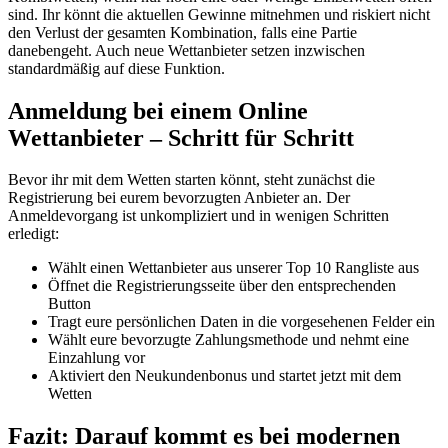
sind. Ihr könnt die aktuellen Gewinne mitnehmen und riskiert nicht
den Verlust der gesamten Kombination, falls eine Partie
danebengeht. Auch neue Wettanbieter setzen inzwischen
standardmäßig auf diese Funktion.
Anmeldung bei einem Online
Wettanbieter – Schritt für Schritt
Bevor ihr mit dem Wetten starten könnt, steht zunächst die
Registrierung bei eurem bevorzugten Anbieter an. Der
Anmeldevorgang ist unkompliziert und in wenigen Schritten
erledigt:
Wählt einen Wettanbieter aus unserer Top 10 Rangliste aus
Öffnet die Registrierungsseite über den entsprechenden
Button
Tragt eure persönlichen Daten in die vorgesehenen Felder ein
Wählt eure bevorzugte Zahlungsmethode und nehmt eine
Einzahlung vor
Aktiviert den Neukundenbonus und startet jetzt mit dem
Wetten
Fazit: Darauf kommt es bei modernen