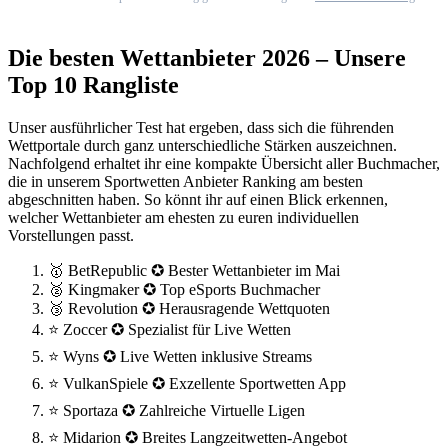
Die besten Wettanbieter 2026 – Unsere
Top 10 Rangliste
Unser ausführlicher Test hat ergeben, dass sich die führenden
Wettportale durch ganz unterschiedliche Stärken auszeichnen.
Nachfolgend erhaltet ihr eine kompakte Übersicht aller Buchmacher,
die in unserem Sportwetten Anbieter Ranking am besten
abgeschnitten haben. So könnt ihr auf einen Blick erkennen,
welcher Wettanbieter am ehesten zu euren individuellen
Vorstellungen passt.
🥇 BetRepublic ✪ Bester Wettanbieter im Mai
🥈 Kingmaker ✪ Top eSports Buchmacher
🥉 Revolution ✪ Herausragende Wettquoten
⭐ Zoccer ✪ Spezialist für Live Wetten
⭐ Wyns ✪ Live Wetten inklusive Streams
⭐ VulkanSpiele ✪ Exzellente Sportwetten App
⭐ Sportaza ✪ Zahlreiche Virtuelle Ligen
⭐ Midarion ✪ Breites Langzeitwetten-Angebot