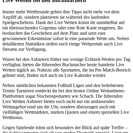
Live Wetten bei den Buchmachern
Immer mehr Wettfreunde geben ihre Tipps nicht mehr vor dem
Anpfiff ab, sondern platzieren sie während des laufenden
Spielgeschehens. Dank der Live Wetten könnt ihr unmittelbar auf
ein überraschendes Gegentor oder eine Rote Karte reagieren. Ihr
beobachtet das Geschehen auf dem Platz und setzt eure
gewonnenen Erkenntnisse sofort in eine passende Wette um. Neben
detaillierten Statistiken stellen euch einige Wettportale auch Live
Streams zur Verfügung.
Waren bei den Anbietern früher nur wenige Echtzeit-Wetten pro Tag
verfügbar, bieten die führenden Buchmacher heute hunderte Live
Wetten täglich an. Nahezu alle Sportarten, die im Pre-Match-Bereich
gelistet sind, finden sich auch im Live Kalender wieder.
Neben sämtlichen bekannten Fußball Ligen und den beliebtesten
Tennis Turnieren entdeckt ihr bei den besten Online Wettanbieter-
Plattformen sogar Nischensportarten wie Schach. Die führenden
Live Wetten Anbieter bieten euch nicht nur ein umfassendes
Wettangebot rund um die Uhr, sondern überzeugen auch mit
vielfältigen Wettmärkten, starken Quoten und einem speziellen Live
Wettbonus.
Gegen Spielende lohnt sich besonders der Blick auf späte Treffer –
die Schlussminuten sind oft von großer Dramatik geprägt. Liegt ein