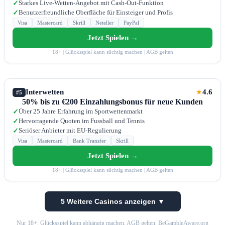
Starkes Live-Wetten-Angebot mit Cash-Out-Funktion
✓
Benutzerfreundliche Oberfläche für Einsteiger und Profis
✓
Visa
Mastercard
Skrill
Neteller
PayPal
Jetzt Spielen →
18+ | Glücksspiel kann süchtig machen | AGB gelten
Interwetten
4.6
★
#5
50% bis zu €200 Einzahlungsbonus für neue Kunden
Über 25 Jahre Erfahrung im Sportwettenmarkt
✓
Hervorragende Quoten im Fussball und Tennis
✓
Seriöser Anbieter mit EU-Regulierung
✓
Visa
Mastercard
Bank Transfer
Skrill
Jetzt Spielen →
18+ | Glücksspiel kann süchtig machen | AGB gelten
5 Weitere Casinos anzeigen ▼
Nur 18+. Glücksspiel kann abhängig machen. AGB gelten.
BeGambleAware.org