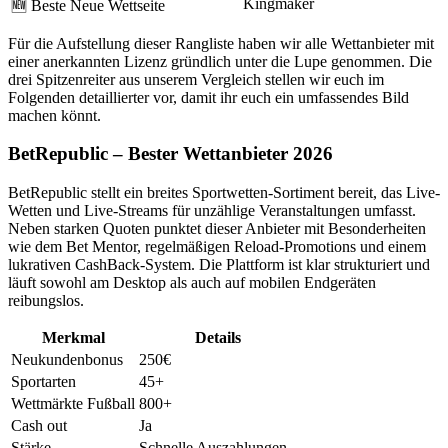
Kingmaker
🆕 Beste Neue Wettseite
Für die Aufstellung dieser Rangliste haben wir alle Wettanbieter mit
einer anerkannten Lizenz gründlich unter die Lupe genommen. Die
drei Spitzenreiter aus unserem Vergleich stellen wir euch im
Folgenden detaillierter vor, damit ihr euch ein umfassendes Bild
machen könnt.
BetRepublic – Bester Wettanbieter 2026
BetRepublic stellt ein breites Sportwetten-Sortiment bereit, das Live-
Wetten und Live-Streams für unzählige Veranstaltungen umfasst.
Neben starken Quoten punktet dieser Anbieter mit Besonderheiten
wie dem Bet Mentor, regelmäßigen Reload-Promotions und einem
lukrativen CashBack-System. Die Plattform ist klar strukturiert und
läuft sowohl am Desktop als auch auf mobilen Endgeräten
reibungslos.
Merkmal
Details
Neukundenbonus
250€
Sportarten
45+
Wettmärkte Fußball
800+
Cash out
Ja
Stärke
Schnelle Auszahlungen