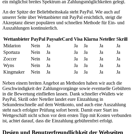
ein möglichst breites Spektrum an Zahlungsmöglichkeiten gelegt.
An der Spitze der Beliebtheitsskala steht PayPal. Wie auch auf
unserer Seite über Wettanbieter mit PayPal ersichtlich, steigt die
Akzeptanz dieser populären und schnellen Methode für Ein- und
Auszahlungen kontinuierlich.
Wettanbieter
PayPal
PaysafeCard
Visa
Klarna
Neteller
Skrill
Midarion
Nein
Ja
Ja
Ja
Ja
Ja
Sportaza
Nein
Ja
Ja
Ja
Ja
Ja
Zoccer
Nein
Ja
Ja
Ja
Ja
Ja
Wyns
Nein
Ja
Ja
Ja
Ja
Ja
Kingmaker
Nein
Ja
Ja
Ja
Ja
Ja
Neben einem breiten Angebot an Methoden haben wir auch die
Geschwindigkeit der Zahlungsvorgänge sowie eventuelle Gebühren
in die Bewertung einfließen lassen. Dank schneller eWallets wie
PayPal, Skrill oder Neteller landet eure Einzahlung in
Sekundenschnelle auf dem Wettkonto, und auch eine Auszahlung
steht nach erfolgter Prüfung sofort bereit. Damit euer Start ins
Wettgeschäft nicht schon vor dem ersten Tipp mit Kosten verbunden
ist, achtet darauf, dass die Einzahlung gebührenfrei erfolgt.
Design und Benutzerfreundlichkeit der Webseiten