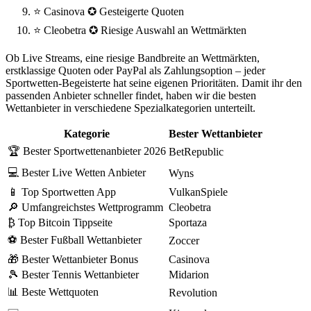
⭐ Casinova ✪ Gesteigerte Quoten
⭐ Cleobetra ✪ Riesige Auswahl an Wettmärkten
Ob Live Streams, eine riesige Bandbreite an Wettmärkten,
erstklassige Quoten oder PayPal als Zahlungsoption – jeder
Sportwetten-Begeisterte hat seine eigenen Prioritäten. Damit ihr den
passenden Anbieter schneller findet, haben wir die besten
Wettanbieter in verschiedene Spezialkategorien unterteilt.
Kategorie
Bester Wettanbieter
🏆 Bester Sportwettenanbieter 2026
BetRepublic
💻 Bester Live Wetten Anbieter
Wyns
📱 Top Sportwetten App
VulkanSpiele
🔎 Umfangreichstes Wettprogramm
Cleobetra
₿ Top Bitcoin Tippseite
Sportaza
⚽ Bester Fußball Wettanbieter
Zoccer
🎁 Bester Wettanbieter Bonus
Casinova
🎾 Bester Tennis Wettanbieter
Midarion
📊 Beste Wettquoten
Revolution