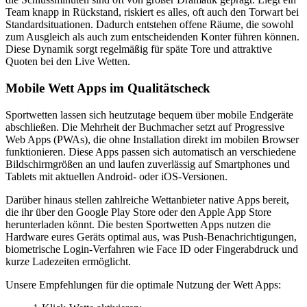
Team knapp in Rückstand, riskiert es alles, oft auch den Torwart bei
Standardsituationen. Dadurch entstehen offene Räume, die sowohl
zum Ausgleich als auch zum entscheidenden Konter führen können.
Diese Dynamik sorgt regelmäßig für späte Tore und attraktive
Quoten bei den Live Wetten.
Mobile Wett Apps im Qualitätscheck
Sportwetten lassen sich heutzutage bequem über mobile Endgeräte
abschließen. Die Mehrheit der Buchmacher setzt auf Progressive
Web Apps (PWAs), die ohne Installation direkt im mobilen Browser
funktionieren. Diese Apps passen sich automatisch an verschiedene
Bildschirmgrößen an und laufen zuverlässig auf Smartphones und
Tablets mit aktuellen Android- oder iOS-Versionen.
Darüber hinaus stellen zahlreiche Wettanbieter native Apps bereit,
die ihr über den Google Play Store oder den Apple App Store
herunterladen könnt. Die besten Sportwetten Apps nutzen die
Hardware eures Geräts optimal aus, was Push-Benachrichtigungen,
biometrische Login-Verfahren wie Face ID oder Fingerabdruck und
kurze Ladezeiten ermöglicht.
Unsere Empfehlungen für die optimale Nutzung der Wett Apps: