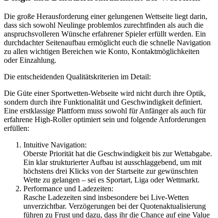
Die große Herausforderung einer gelungenen Wettseite liegt darin,
dass sich sowohl Neulinge problemlos zurechtfinden als auch die
anspruchsvolleren Wünsche erfahrener Spieler erfüllt werden. Ein
durchdachter Seitenaufbau ermöglicht euch die schnelle Navigation
zu allen wichtigen Bereichen wie Konto, Kontaktmöglichkeiten
oder Einzahlung.
Die entscheidenden Qualitätskriterien im Detail:
Die Güte einer Sportwetten-Webseite wird nicht durch ihre Optik,
sondern durch ihre Funktionalität und Geschwindigkeit definiert.
Eine erstklassige Plattform muss sowohl für Anfänger als auch für
erfahrene High-Roller optimiert sein und folgende Anforderungen
erfüllen:
Intuitive Navigation:
Oberste Priorität hat die Geschwindigkeit bis zur Wettabgabe.
Ein klar strukturierter Aufbau ist ausschlaggebend, um mit
höchstens drei Klicks von der Startseite zur gewünschten
Wette zu gelangen – sei es Sportart, Liga oder Wettmarkt.
Performance und Ladezeiten:
Rasche Ladezeiten sind insbesondere bei Live-Wetten
unverzichtbar. Verzögerungen bei der Quotenaktualisierung
führen zu Frust und dazu, dass ihr die Chance auf eine Value