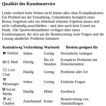
Qualität des Kundenservice
Leider verläuft beim Wetten nicht immer alles ohne Komplikationen.
Ein Problem bei der Einzahlung, Unklarheiten bezüglich eines
Bonus Angebots oder ein fehlerhaft erfasstes Ergebnis lassen sich
nicht vollständig ausschließen – sind aber auch kein Grund zur
Panik. Alle Sportwettenanbieter verfügen über einen
Kundensupport, der sich um die Beantwortung eurer Fragen und die
Lösung sämtlicher Probleme kümmert.
Kontaktweg
Verbreitung
Wartezeit
Bestens geeignet für
☎️ Telefon
Selten
Gering
Persönliche Anliegen
Bis 24
Komplexe Probleme mit
📧 E-Mail
Häufig
Stunden
Dokumentation
👩‍⚕️ Live
Häufig
Gering
Probleme aller Art
Chat
💬
Selten
Gering
Einfache Fragen
Messenger
🌐 Social
Häufig
Mittel
Feedback
Media
💬 KI
Beantwortung von
Zunehmend
Keine
Chatbot
Standardfragen