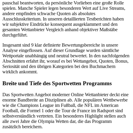
pauschal beantworten, da persönliche Vorlieben eine große Rolle
spielen. Manche Spieler legen besonderen Wert auf Live Streams,
andere empfinden schwache Quoten als absolutes
Ausschlusskriterium. In unseren detaillierten Testberichten haben
wir subjektive Eindrücke konsequent ausgeklammert und den
gesamten Wettanbieter Vergleich anhand objektiver Maßstäbe
durchgeführt.
Insgesamt sind 9 klar definierte Bewertungsbereiche in unsere
Analyse eingeflossen. Auf dieser Grundlage wurden sämtliche
Wettportale unabhängig und neutral bewertet. In den nachfolgenden
Abschnitten erfahrt ihr, worauf es bei Wettangebot, Quoten, Bonus,
Seriosität und den übrigen Kategorien bei den Buchmachern
wirklich ankommt.
Breite und Tiefe des Sportwetten Programms
Das Sportwetten Angebot moderner Online Wettanbieter deckt eine
enorme Bandbreite an Disziplinen ab. Alle populären Wettbewerbe
wie die Champions League im Fußball, die NFL im American
Football, die Formel 1 oder die Tour de France im Radsport sind
selbstverständlich vertreten. Ein besonderes Highlight stellen auch
alle zwei Jahre die Olympia Wetten dar, die das Programm
zusätzlich bereichern.