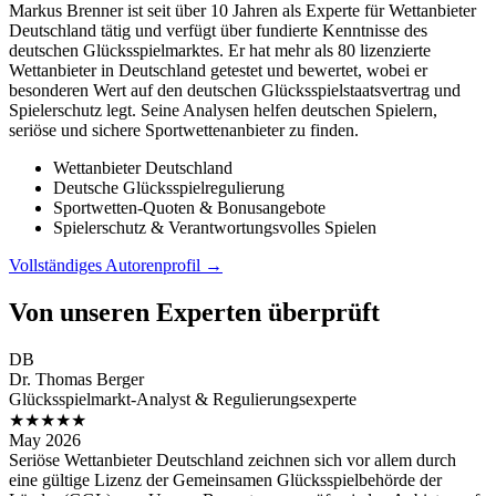
Markus Brenner ist seit über 10 Jahren als Experte für Wettanbieter
Deutschland tätig und verfügt über fundierte Kenntnisse des
deutschen Glücksspielmarktes. Er hat mehr als 80 lizenzierte
Wettanbieter in Deutschland getestet und bewertet, wobei er
besonderen Wert auf den deutschen Glücksspielstaatsvertrag und
Spielerschutz legt. Seine Analysen helfen deutschen Spielern,
seriöse und sichere Sportwettenanbieter zu finden.
Wettanbieter Deutschland
Deutsche Glücksspielregulierung
Sportwetten-Quoten & Bonusangebote
Spielerschutz & Verantwortungsvolles Spielen
Vollständiges Autorenprofil →
Von unseren Experten überprüft
DB
Dr. Thomas Berger
Glücksspielmarkt-Analyst & Regulierungsexperte
★★★★★
May 2026
Seriöse Wettanbieter Deutschland zeichnen sich vor allem durch
eine gültige Lizenz der Gemeinsamen Glücksspielbehörde der