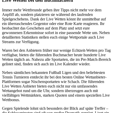
Live Wetten bei den Buchmachern
Immer mehr Wettfreunde geben ihre Tipps nicht mehr vor dem
Anpfiff ab, sondern platzieren sie während des laufenden
Spielgeschehens. Dank der Live Wetten könnt ihr unmittelbar auf
ein überraschendes Gegentor oder eine Rote Karte reagieren. Ihr
beobachtet das Geschehen auf dem Platz und setzt eure
gewonnenen Erkenntnisse sofort in eine passende Wette um. Neben
detaillierten Statistiken stellen euch einige Wettportale auch Live
Streams zur Verfügung.
Waren bei den Anbietern früher nur wenige Echtzeit-Wetten pro Tag
verfügbar, bieten die führenden Buchmacher heute hunderte Live
Wetten täglich an. Nahezu alle Sportarten, die im Pre-Match-Bereich
gelistet sind, finden sich auch im Live Kalender wieder.
Neben sämtlichen bekannten Fußball Ligen und den beliebtesten
Tennis Turnieren entdeckt ihr bei den besten Online Wettanbieter-
Plattformen sogar Nischensportarten wie Schach. Die führenden
Live Wetten Anbieter bieten euch nicht nur ein umfassendes
Wettangebot rund um die Uhr, sondern überzeugen auch mit
vielfältigen Wettmärkten, starken Quoten und einem speziellen Live
Wettbonus.
Gegen Spielende lohnt sich besonders der Blick auf späte Treffer –
die Schlussminuten sind oft von großer Dramatik geprägt. Liegt ein