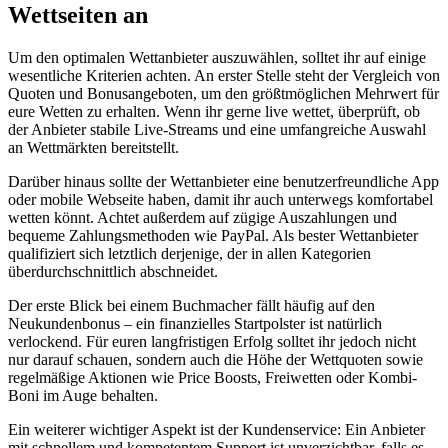
Wettseiten an
Um den optimalen Wettanbieter auszuwählen, solltet ihr auf einige
wesentliche Kriterien achten. An erster Stelle steht der Vergleich von
Quoten und Bonusangeboten, um den größtmöglichen Mehrwert für
eure Wetten zu erhalten. Wenn ihr gerne live wettet, überprüft, ob
der Anbieter stabile Live-Streams und eine umfangreiche Auswahl
an Wettmärkten bereitstellt.
Darüber hinaus sollte der Wettanbieter eine benutzerfreundliche App
oder mobile Webseite haben, damit ihr auch unterwegs komfortabel
wetten könnt. Achtet außerdem auf zügige Auszahlungen und
bequeme Zahlungsmethoden wie PayPal. Als bester Wettanbieter
qualifiziert sich letztlich derjenige, der in allen Kategorien
überdurchschnittlich abschneidet.
Der erste Blick bei einem Buchmacher fällt häufig auf den
Neukundenbonus – ein finanzielles Startpolster ist natürlich
verlockend. Für euren langfristigen Erfolg solltet ihr jedoch nicht
nur darauf schauen, sondern auch die Höhe der Wettquoten sowie
regelmäßige Aktionen wie Price Boosts, Freiwetten oder Kombi-
Boni im Auge behalten.
Ein weiterer wichtiger Aspekt ist der Kundenservice: Ein Anbieter
mit schnellem und kompetentem Support ist unverzichtbar, falls es