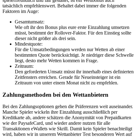
spielerfreundlich und fair gestaltet, ist ein Wettbonus auch
tatsächlich empfehlenswert. Behaltet dabei immer die folgenden
Faktoren im Auge:
Gesamtumsatz:
Wie oft ihr den Bonus plus eure erste Einzahlung umsetzen
müsst, bestimmt der Rollover-Faktor. Für den Einstieg sollte
dieser nicht größer als drei sein.
Mindestquote:
Für die Umsatzbedingungen werden nur Wetten ab einer
bestimmten Quote berücksichtigt. Je niedriger diese Schwelle
liegt, desto mehr Wetten kommen in Frage.
Zeitraum:
Den geforderten Umsatz müsst ihr innerhalb eines definierten
Zeitfensters erreichen. Gerade für Neueinsteiger ist ein
Zeitraum von unter einem Monat nicht zu empfehlen.
Zahlungsmethoden bei den Wettanbietern
Bei den Zahlungsoptionen gehen die Präferenzen weit auseinander.
Manche Spieler wickeln ihre Einzahlung ausschließlich per
Kreditkarte ab, andere schätzen die Anonymität von Prepaidkarten
wie der PaysafeCard, und wieder andere nutzen für alle
Transaktionen eWallets wie Skrill. Damit kein Spieler benachteiligt
wird, haben wir in unserem Wettanbieter Test besonderen Wert auf