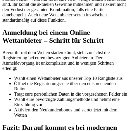
sind. Ihr könnt die aktuellen Gewinne mitnehmen und riskiert nicht
den Verlust der gesamten Kombination, falls eine Partie
danebengeht. Auch neue Wettanbieter setzen inzwischen
standardmäßig auf diese Funktion.
Anmeldung bei einem Online
Wettanbieter – Schritt für Schritt
Bevor ihr mit dem Wetten starten könnt, steht zunächst die
Registrierung bei eurem bevorzugten Anbieter an. Der
Anmeldevorgang ist unkompliziert und in wenigen Schritten
erledigt:
Wählt einen Wettanbieter aus unserer Top 10 Rangliste aus
Öffnet die Registrierungsseite über den entsprechenden
Button
Tragt eure persönlichen Daten in die vorgesehenen Felder ein
Wählt eure bevorzugte Zahlungsmethode und nehmt eine
Einzahlung vor
Aktiviert den Neukundenbonus und startet jetzt mit dem
Wetten
Fazit: Darauf kommt es bei modernen