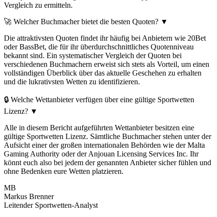
Vergleich zu ermitteln.
🚀 Welcher Buchmacher bietet die besten Quoten?
▼
Die attraktivsten Quoten findet ihr häufig bei Anbietern wie 20Bet
oder BassBet, die für ihr überdurchschnittliches Quotenniveau
bekannt sind. Ein systematischer Vergleich der Quoten bei
verschiedenen Buchmachern erweist sich stets als Vorteil, um einen
vollständigen Überblick über das aktuelle Geschehen zu erhalten
und die lukrativsten Wetten zu identifizieren.
🔒 Welche Wettanbieter verfügen über eine gültige Sportwetten
Lizenz?
▼
Alle in diesem Bericht aufgeführten Wettanbieter besitzen eine
gültige Sportwetten Lizenz. Sämtliche Buchmacher stehen unter der
Aufsicht einer der großen internationalen Behörden wie der Malta
Gaming Authority oder der Anjouan Licensing Services Inc. Ihr
könnt euch also bei jedem der genannten Anbieter sicher fühlen und
ohne Bedenken eure Wetten platzieren.
MB
Markus Brenner
Leitender Sportwetten-Analyst