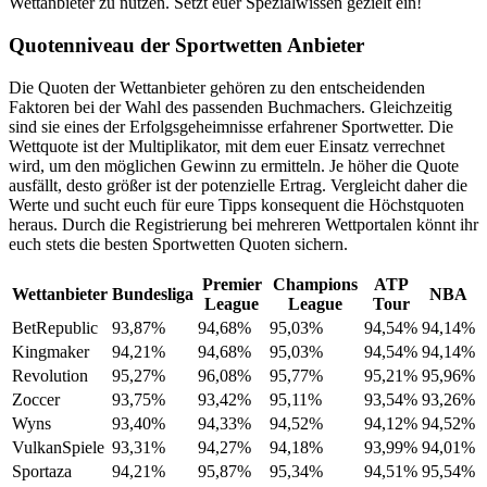
Wettanbieter zu nutzen. Setzt euer Spezialwissen gezielt ein!
Quotenniveau der Sportwetten Anbieter
Die Quoten der Wettanbieter gehören zu den entscheidenden
Faktoren bei der Wahl des passenden Buchmachers. Gleichzeitig
sind sie eines der Erfolgsgeheimnisse erfahrener Sportwetter. Die
Wettquote ist der Multiplikator, mit dem euer Einsatz verrechnet
wird, um den möglichen Gewinn zu ermitteln. Je höher die Quote
ausfällt, desto größer ist der potenzielle Ertrag. Vergleicht daher die
Werte und sucht euch für eure Tipps konsequent die Höchstquoten
heraus. Durch die Registrierung bei mehreren Wettportalen könnt ihr
euch stets die besten Sportwetten Quoten sichern.
Premier
Champions
ATP
Wettanbieter
Bundesliga
NBA
League
League
Tour
BetRepublic
93,87%
94,68%
95,03%
94,54%
94,14%
Kingmaker
94,21%
94,68%
95,03%
94,54%
94,14%
Revolution
95,27%
96,08%
95,77%
95,21%
95,96%
Zoccer
93,75%
93,42%
95,11%
93,54%
93,26%
Wyns
93,40%
94,33%
94,52%
94,12%
94,52%
VulkanSpiele
93,31%
94,27%
94,18%
93,99%
94,01%
Sportaza
94,21%
95,87%
95,34%
94,51%
95,54%