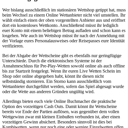
Wer bislang ausschließlich im stationären Wettshop getippt hat, muss
beim Wechsel zu einem Online Wettanbieter nicht viel umstellen. Ihr
wählt einfach einen der oben vorgestellten Anbieter aus und eröffnet
dort ein kostenloses Wettkonto. Anschließend müsst ihr lediglich
euer Konto mit einem beliebigen Betrag aufladen und schon kann es
losgehen. Wie auch im Wettshop müsst ihr nach der Anmeldung mit
der Vorlage eures Personalausweises oder Reisepasses eure Identität
verifizieren.
Bei der Abgabe der Wettscheine gibt es ebenfalls nur geringfügige
Unterschiede. Durch die elektronischen Systeme ist der
Annahmeschluss für Pre-Play-Wetten sowohl online als auch offline
bis zur Startzeit festgelegt. Wenn ihr euren Live Wetten Schein im
Shop oder online abgegeben habt, könnt ihr diesen nicht
selbstständig stornieren. Ein Storno kann ausschließlich vom
Wettanbieter durchgeführt werden, sofern das Spiel abgesagt wurde
oder die Wette aus anderen Gründen ungültig wird.
Allerdings bieten euch viele Online Buchmacher die praktische
Option des vorzeitigen Cash Outs. Damit könnt ihr Wettscheine
bereits vor Ende der Partien auflösen, was gegenüber dem vollen
Wettgewinn zwar mit kleinen Einbußen verbunden ist, aber einen
vorzeitigen Gewinn absichert. Besonders sinnvoll ist dies bei
Kombiwetten, wenn nur noch eine oder wenige Einzelwetten offen