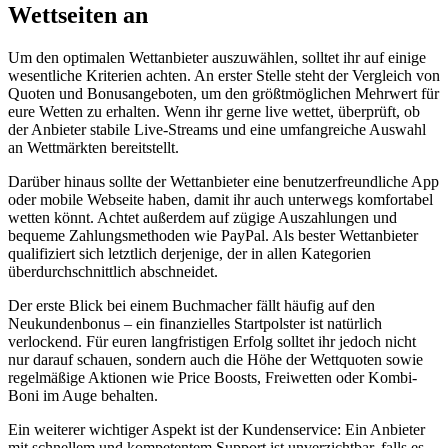
Wettseiten an
Um den optimalen Wettanbieter auszuwählen, solltet ihr auf einige
wesentliche Kriterien achten. An erster Stelle steht der Vergleich von
Quoten und Bonusangeboten, um den größtmöglichen Mehrwert für
eure Wetten zu erhalten. Wenn ihr gerne live wettet, überprüft, ob
der Anbieter stabile Live-Streams und eine umfangreiche Auswahl
an Wettmärkten bereitstellt.
Darüber hinaus sollte der Wettanbieter eine benutzerfreundliche App
oder mobile Webseite haben, damit ihr auch unterwegs komfortabel
wetten könnt. Achtet außerdem auf zügige Auszahlungen und
bequeme Zahlungsmethoden wie PayPal. Als bester Wettanbieter
qualifiziert sich letztlich derjenige, der in allen Kategorien
überdurchschnittlich abschneidet.
Der erste Blick bei einem Buchmacher fällt häufig auf den
Neukundenbonus – ein finanzielles Startpolster ist natürlich
verlockend. Für euren langfristigen Erfolg solltet ihr jedoch nicht
nur darauf schauen, sondern auch die Höhe der Wettquoten sowie
regelmäßige Aktionen wie Price Boosts, Freiwetten oder Kombi-
Boni im Auge behalten.
Ein weiterer wichtiger Aspekt ist der Kundenservice: Ein Anbieter
mit schnellem und kompetentem Support ist unverzichtbar, falls es