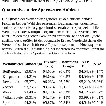
Wettanbieter zu nutzen. Setzt euer Spezialwissen gezielt ein!
Quotenniveau der Sportwetten Anbieter
Die Quoten der Wettanbieter gehören zu den entscheidenden
Faktoren bei der Wahl des passenden Buchmachers. Gleichzeitig
sind sie eines der Erfolgsgeheimnisse erfahrener Sportwetter. Die
Wettquote ist der Multiplikator, mit dem euer Einsatz verrechnet
wird, um den möglichen Gewinn zu ermitteln. Je höher die Quote
ausfällt, desto größer ist der potenzielle Ertrag. Vergleicht daher die
Werte und sucht euch für eure Tipps konsequent die Höchstquoten
heraus. Durch die Registrierung bei mehreren Wettportalen könnt ihr
euch stets die besten Sportwetten Quoten sichern.
Premier
Champions
ATP
Wettanbieter
Bundesliga
NBA
League
League
Tour
BetRepublic
93,87%
94,68%
95,03%
94,54%
94,14%
Kingmaker
94,21%
94,68%
95,03%
94,54%
94,14%
Revolution
95,27%
96,08%
95,77%
95,21%
95,96%
Zoccer
93,75%
93,42%
95,11%
93,54%
93,26%
Wyns
93,40%
94,33%
94,52%
94,12%
94,52%
VulkanSpiele
93,31%
94,27%
94,18%
93,99%
94,01%
Sportaza
94,21%
95,87%
95,34%
94,51%
95,54%