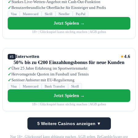
Starkes Live-Wetten-Angebot mit Cash-Out-Funktion
✓
Benutzerfreundliche Oberfläche für Einsteiger und Profis
✓
Visa
Mastercard
Skrill
Neteller
PayPal
Jetzt Spielen →
18+ | Glücksspiel kann süchtig machen | AGB gelten
Interwetten
4.6
★
#5
50% bis zu €200 Einzahlungsbonus für neue Kunden
Über 25 Jahre Erfahrung im Sportwettenmarkt
✓
Hervorragende Quoten im Fussball und Tennis
✓
Seriöser Anbieter mit EU-Regulierung
✓
Visa
Mastercard
Bank Transfer
Skrill
Jetzt Spielen →
18+ | Glücksspiel kann süchtig machen | AGB gelten
5 Weitere Casinos anzeigen ▼
Nur 18+. Glücksspiel kann abhängig machen. AGB gelten.
BeGambleAware.org