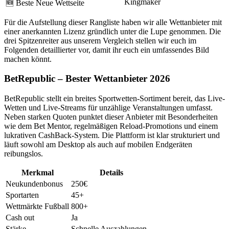
Kingmaker
🆕 Beste Neue Wettseite
Für die Aufstellung dieser Rangliste haben wir alle Wettanbieter mit
einer anerkannten Lizenz gründlich unter die Lupe genommen. Die
drei Spitzenreiter aus unserem Vergleich stellen wir euch im
Folgenden detaillierter vor, damit ihr euch ein umfassendes Bild
machen könnt.
BetRepublic – Bester Wettanbieter 2026
BetRepublic stellt ein breites Sportwetten-Sortiment bereit, das Live-
Wetten und Live-Streams für unzählige Veranstaltungen umfasst.
Neben starken Quoten punktet dieser Anbieter mit Besonderheiten
wie dem Bet Mentor, regelmäßigen Reload-Promotions und einem
lukrativen CashBack-System. Die Plattform ist klar strukturiert und
läuft sowohl am Desktop als auch auf mobilen Endgeräten
reibungslos.
Merkmal
Details
Neukundenbonus
250€
Sportarten
45+
Wettmärkte Fußball
800+
Cash out
Ja
Stärke
Schnelle Auszahlungen