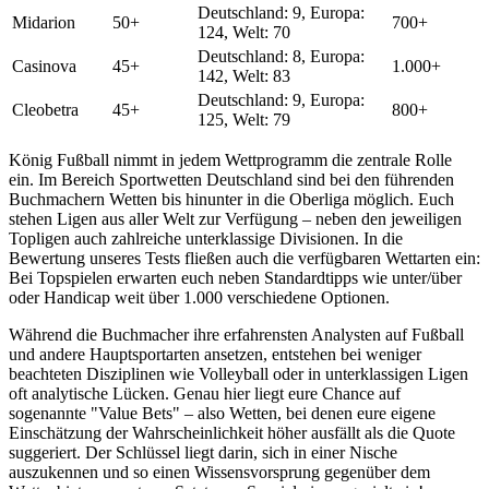
Deutschland: 9, Europa:
Midarion
50+
700+
124, Welt: 70
Deutschland: 8, Europa:
Casinova
45+
1.000+
142, Welt: 83
Deutschland: 9, Europa:
Cleobetra
45+
800+
125, Welt: 79
König Fußball nimmt in jedem Wettprogramm die zentrale Rolle
ein. Im Bereich Sportwetten Deutschland sind bei den führenden
Buchmachern Wetten bis hinunter in die Oberliga möglich. Euch
stehen Ligen aus aller Welt zur Verfügung – neben den jeweiligen
Topligen auch zahlreiche unterklassige Divisionen. In die
Bewertung unseres Tests fließen auch die verfügbaren Wettarten ein:
Bei Topspielen erwarten euch neben Standardtipps wie unter/über
oder Handicap weit über 1.000 verschiedene Optionen.
Während die Buchmacher ihre erfahrensten Analysten auf Fußball
und andere Hauptsportarten ansetzen, entstehen bei weniger
beachteten Disziplinen wie Volleyball oder in unterklassigen Ligen
oft analytische Lücken. Genau hier liegt eure Chance auf
sogenannte "Value Bets" – also Wetten, bei denen eure eigene
Einschätzung der Wahrscheinlichkeit höher ausfällt als die Quote
suggeriert. Der Schlüssel liegt darin, sich in einer Nische
auszukennen und so einen Wissensvorsprung gegenüber dem