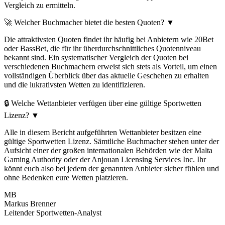
Vergleich zu ermitteln.
🚀 Welcher Buchmacher bietet die besten Quoten?
▼
Die attraktivsten Quoten findet ihr häufig bei Anbietern wie 20Bet
oder BassBet, die für ihr überdurchschnittliches Quotenniveau
bekannt sind. Ein systematischer Vergleich der Quoten bei
verschiedenen Buchmachern erweist sich stets als Vorteil, um einen
vollständigen Überblick über das aktuelle Geschehen zu erhalten
und die lukrativsten Wetten zu identifizieren.
🔒 Welche Wettanbieter verfügen über eine gültige Sportwetten
Lizenz?
▼
Alle in diesem Bericht aufgeführten Wettanbieter besitzen eine
gültige Sportwetten Lizenz. Sämtliche Buchmacher stehen unter der
Aufsicht einer der großen internationalen Behörden wie der Malta
Gaming Authority oder der Anjouan Licensing Services Inc. Ihr
könnt euch also bei jedem der genannten Anbieter sicher fühlen und
ohne Bedenken eure Wetten platzieren.
MB
Markus Brenner
Leitender Sportwetten-Analyst