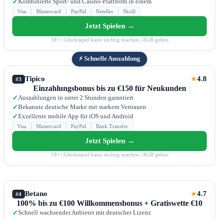
Kombinierte Sport- und Casino-Plattform in einem
✓
Visa
Mastercard
PayPal
Neteller
Skrill
Jetzt Spielen →
18+ | Glücksspiel kann süchtig machen | AGB gelten
⚡ Schnelle Auszahlung
Tipico
4.8
★
#3
Einzahlungsbonus bis zu €150 für Neukunden
Auszahlungen in unter 2 Stunden garantiert
✓
Bekannte deutsche Marke mit starkem Vertrauen
✓
Exzellente mobile App für iOS und Android
✓
Visa
Mastercard
PayPal
Bank Transfer
Jetzt Spielen →
18+ | Glücksspiel kann süchtig machen | AGB gelten
Betano
4.7
★
#4
100% bis zu €100 Willkommensbonus + Gratiswette €10
Schnell wachsender Anbieter mit deutscher Lizenz
✓