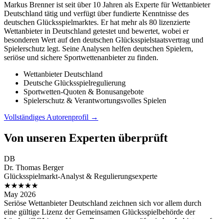
Markus Brenner ist seit über 10 Jahren als Experte für Wettanbieter
Deutschland tätig und verfügt über fundierte Kenntnisse des
deutschen Glücksspielmarktes. Er hat mehr als 80 lizenzierte
Wettanbieter in Deutschland getestet und bewertet, wobei er
besonderen Wert auf den deutschen Glücksspielstaatsvertrag und
Spielerschutz legt. Seine Analysen helfen deutschen Spielern,
seriöse und sichere Sportwettenanbieter zu finden.
Wettanbieter Deutschland
Deutsche Glücksspielregulierung
Sportwetten-Quoten & Bonusangebote
Spielerschutz & Verantwortungsvolles Spielen
Vollständiges Autorenprofil →
Von unseren Experten überprüft
DB
Dr. Thomas Berger
Glücksspielmarkt-Analyst & Regulierungsexperte
★★★★★
May 2026
Seriöse Wettanbieter Deutschland zeichnen sich vor allem durch
eine gültige Lizenz der Gemeinsamen Glücksspielbehörde der