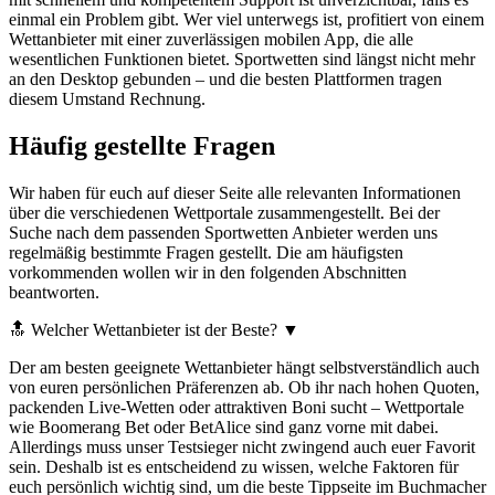
einmal ein Problem gibt. Wer viel unterwegs ist, profitiert von einem
Wettanbieter mit einer zuverlässigen mobilen App, die alle
wesentlichen Funktionen bietet. Sportwetten sind längst nicht mehr
an den Desktop gebunden – und die besten Plattformen tragen
diesem Umstand Rechnung.
Häufig gestellte Fragen
Wir haben für euch auf dieser Seite alle relevanten Informationen
über die verschiedenen Wettportale zusammengestellt. Bei der
Suche nach dem passenden Sportwetten Anbieter werden uns
regelmäßig bestimmte Fragen gestellt. Die am häufigsten
vorkommenden wollen wir in den folgenden Abschnitten
beantworten.
🔝 Welcher Wettanbieter ist der Beste?
▼
Der am besten geeignete Wettanbieter hängt selbstverständlich auch
von euren persönlichen Präferenzen ab. Ob ihr nach hohen Quoten,
packenden Live-Wetten oder attraktiven Boni sucht – Wettportale
wie Boomerang Bet oder BetAlice sind ganz vorne mit dabei.
Allerdings muss unser Testsieger nicht zwingend auch euer Favorit
sein. Deshalb ist es entscheidend zu wissen, welche Faktoren für
euch persönlich wichtig sind, um die beste Tippseite im Buchmacher