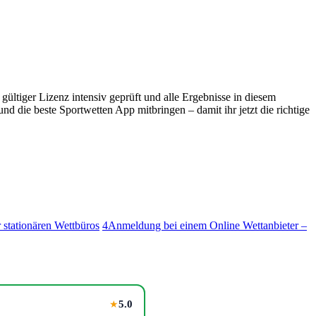
ültiger Lizenz intensiv geprüft und alle Ergebnisse in diesem
nd die beste Sportwetten App mitbringen – damit ihr jetzt die richtige
 stationären Wettbüros
4
Anmeldung bei einem Online Wettanbieter –
5.0
★