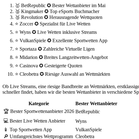
🥇 BetRepublic ✪ Bester Wettanbieter im Mai
🥈 Kingmaker ✪ Top eSports Buchmacher
🥉 Revolution ✪ Herausragende Wettquoten
⭐ Zoccer ✪ Spezialist für Live Wetten
⭐ Wyns ✪ Live Wetten inklusive Streams
⭐ VulkanSpiele ✪ Exzellente Sportwetten App
⭐ Sportaza ✪ Zahlreiche Virtuelle Ligen
⭐ Midarion ✪ Breites Langzeitwetten-Angebot
⭐ Casinova ✪ Gesteigerte Quoten
⭐ Cleobetra ✪ Riesige Auswahl an Wettmärkten
Ob Live Streams, eine riesige Bandbreite an Wettmärkten, erstklassig
schneller findet, haben wir die besten Wettanbieter in verschiedene Spe
Kategorie
Bester Wettanbieter
🏆 Bester Sportwettenanbieter 2026
BetRepublic
💻 Bester Live Wetten Anbieter
Wyns
📱 Top Sportwetten App
VulkanSpiele
🔎 Umfangreichstes Wettprogramm
Cleobetra