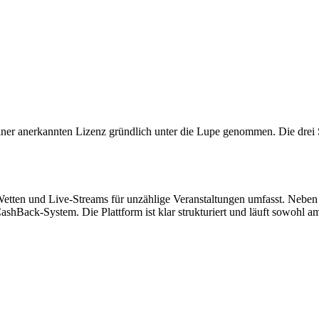
 einer anerkannten Lizenz gründlich unter die Lupe genommen. Die drei 
e-Wetten und Live-Streams für unzählige Veranstaltungen umfasst. Nebe
hBack-System. Die Plattform ist klar strukturiert und läuft sowohl a