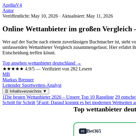
Aprilia
V4
Autor
Veröffentlicht: May 10, 2026
·
Aktualisiert: May 11, 2026
Online Wettanbieter im großen Vergleich 
Wer auf der Suche nach einem zuverlässigen Buchmacher ist, steht vor
umfassenden Wettanbieter Vergleich zusammengefasst. Hier erfahrt ihr,
Entscheidung treffen könnt.
Top ansehen wettanbieter deutschland →
★★★★★
4.9/5 — Verifiziert von 282 Lesern
MB
Markus Brenner
Leitender Sportwetten-Analyst
☰
Inhaltsverzeichnis
▼
1
Die besten Wettanbieter 2026 – Unsere Top 10 Rangliste
2
9 entsche
Schritt für Schritt
5
Fazit: Darauf kommt es bei modernen Wettseiten a
Top wettanbieter deut
Bet365
#1