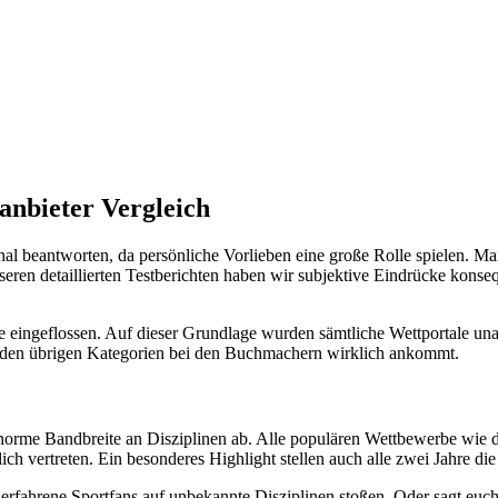
tanbieter Vergleich
hal beantworten, da persönliche Vorlieben eine große Rolle spielen. M
seren detaillierten Testberichten haben wir subjektive Eindrücke kons
se eingeflossen. Auf dieser Grundlage wurden sämtliche Wettportale un
nd den übrigen Kategorien bei den Buchmachern wirklich ankommt.
norme Bandbreite an Disziplinen ab. Alle populären Wettbewerbe wie
ich vertreten. Ein besonderes Highlight stellen auch alle zwei Jahre d
bst erfahrene Sportfans auf unbekannte Disziplinen stoßen. Oder sagt eu