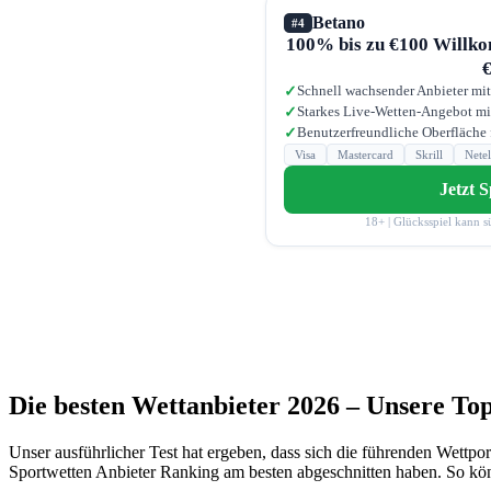
Betano
#4
100% bis zu €100 Willk
Schnell wachsender Anbieter mit
✓
Starkes Live-Wetten-Angebot mi
✓
Benutzerfreundliche Oberfläche f
✓
Visa
Mastercard
Skrill
Netel
Jetzt 
18+ | Glücksspiel kann 
Die besten Wettanbieter 2026 – Unsere Top
Unser ausführlicher Test hat ergeben, dass sich die führenden Wettpo
Sportwetten Anbieter Ranking am besten abgeschnitten haben. So könn