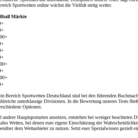
ch Sportwetten online wächst die Vielfalt stetig weiter.
ßball Märkte
0+
0+
000+
0+
0+
0+
000+
0+
000+
0+
Im Bereich Sportwetten Deutschland sind bei den führenden Buchmache
hlreiche unterklassige Divisionen. In die Bewertung unseres Tests flie
erschiedene Optionen.
ndere Hauptsportarten ansetzen, entstehen bei weniger beachteten Disz
so Wetten, bei denen eure eigene Einschätzung der Wahrscheinlichkeit h
nüber dem Wettanbieter zu nutzen. Setzt euer Spezialwissen gezielt ei