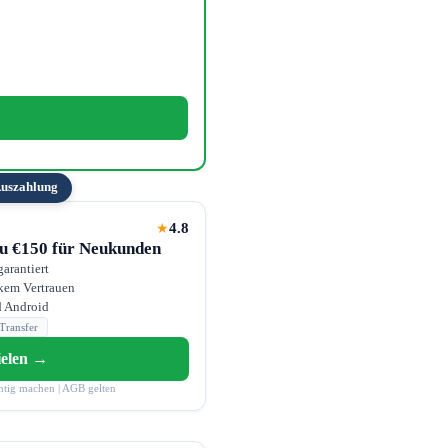
Auszahlung
4.8
★
zu €150 für Neukunden
arantiert
kem Vertrauen
d Android
Transfer
ielen →
htig machen | AGB gelten