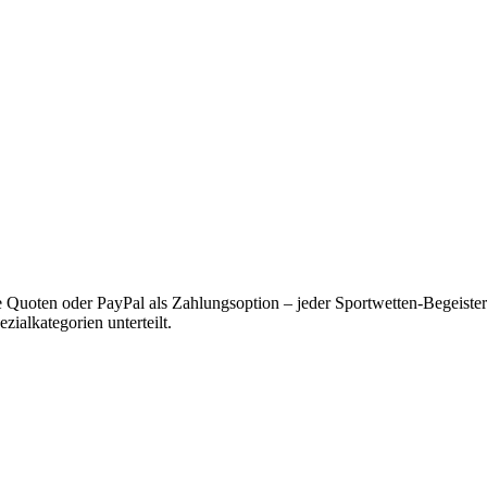
e Quoten oder PayPal als Zahlungsoption – jeder Sportwetten-Begeistert
zialkategorien unterteilt.