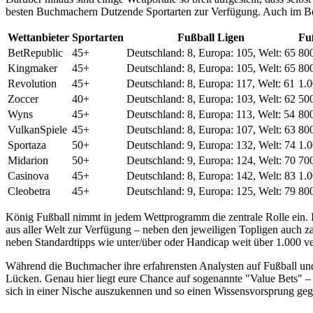
besten Buchmachern Dutzende Sportarten zur Verfügung. Auch im Berei
Wettanbieter
Sportarten
Fußball Ligen
Fu
BetRepublic
45+
Deutschland: 8, Europa: 105, Welt: 65
80
Kingmaker
45+
Deutschland: 8, Europa: 105, Welt: 65
80
Revolution
45+
Deutschland: 8, Europa: 117, Welt: 61
1.
Zoccer
40+
Deutschland: 8, Europa: 103, Welt: 62
50
Wyns
45+
Deutschland: 8, Europa: 113, Welt: 54
80
VulkanSpiele
45+
Deutschland: 8, Europa: 107, Welt: 63
80
Sportaza
50+
Deutschland: 9, Europa: 132, Welt: 74
1.
Midarion
50+
Deutschland: 9, Europa: 124, Welt: 70
70
Casinova
45+
Deutschland: 8, Europa: 142, Welt: 83
1.
Cleobetra
45+
Deutschland: 9, Europa: 125, Welt: 79
80
König Fußball nimmt in jedem Wettprogramm die zentrale Rolle ein. 
aus aller Welt zur Verfügung – neben den jeweiligen Topligen auch za
neben Standardtipps wie unter/über oder Handicap weit über 1.000 v
Während die Buchmacher ihre erfahrensten Analysten auf Fußball und a
Lücken. Genau hier liegt eure Chance auf sogenannte "Value Bets" – al
sich in einer Nische auszukennen und so einen Wissensvorsprung gege