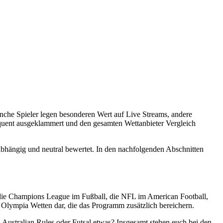
anche Spieler legen besonderen Wert auf Live Streams, andere
equent ausgeklammert und den gesamten Wettanbieter Vergleich
abhängig und neutral bewertet. In den nachfolgenden Abschnitten
 die Champions League im Fußball, die NFL im American Football,
ie Olympia Wetten dar, die das Programm zusätzlich bereichern.
ch Australian Rules oder Futsal etwas? Insgesamt stehen euch bei den