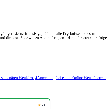
ültiger Lizenz intensiv geprüft und alle Ergebnisse in diesem
nd die beste Sportwetten App mitbringen – damit ihr jetzt die richtige
 stationären Wettbüros
4
Anmeldung bei einem Online Wettanbieter –
5.0
★