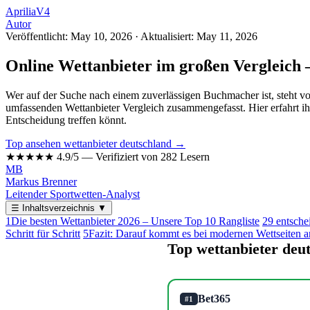
Aprilia
V4
Autor
Veröffentlicht: May 10, 2026
·
Aktualisiert: May 11, 2026
Online Wettanbieter im großen Vergleich 
Wer auf der Suche nach einem zuverlässigen Buchmacher ist, steht vor
umfassenden Wettanbieter Vergleich zusammengefasst. Hier erfahrt ihr,
Entscheidung treffen könnt.
Top ansehen wettanbieter deutschland →
★★★★★
4.9/5 — Verifiziert von 282 Lesern
MB
Markus Brenner
Leitender Sportwetten-Analyst
☰
Inhaltsverzeichnis
▼
1
Die besten Wettanbieter 2026 – Unsere Top 10 Rangliste
2
9 entsche
Schritt für Schritt
5
Fazit: Darauf kommt es bei modernen Wettseiten a
Top wettanbieter deut
Bet365
#1