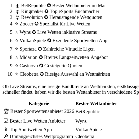
🥇 BetRepublic ✪ Bester Wettanbieter im Mai
🥈 Kingmaker ✪ Top eSports Buchmacher
🥉 Revolution ✪ Herausragende Wettquoten
⭐ Zoccer ✪ Spezialist für Live Wetten
⭐ Wyns ✪ Live Wetten inklusive Streams
⭐ VulkanSpiele ✪ Exzellente Sportwetten App
⭐ Sportaza ✪ Zahlreiche Virtuelle Ligen
⭐ Midarion ✪ Breites Langzeitwetten-Angebot
⭐ Casinova ✪ Gesteigerte Quoten
⭐ Cleobetra ✪ Riesige Auswahl an Wettmärkten
Ob Live Streams, eine riesige Bandbreite an Wettmärkten, erstklassig
schneller findet, haben wir die besten Wettanbieter in verschiedene Spe
Kategorie
Bester Wettanbieter
🏆 Bester Sportwettenanbieter 2026
BetRepublic
💻 Bester Live Wetten Anbieter
Wyns
📱 Top Sportwetten App
VulkanSpiele
🔎 Umfangreichstes Wettprogramm
Cleobetra