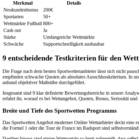
Merkmal
Details
Neukundenbonus
200€
Sportarten
50+
Wettmärkte Fußball
800+
Cash out
Ja
Stärke
Umfangreiche Wettmärkte
Schwäche
Supportschnelligkeit ausbaubar
9 entscheidende Testkriterien für den Wet
Die Frage nach dem besten Sportwettenanbieter lässt sich nicht pausc
empfinden schwache Quoten als absolutes Ausschlusskriterium. In un
anhand objektiver Maßstäbe durchgeführt.
Insgesamt sind 9 klar definierte Bewertungsbereiche in unsere Analy
erfahrt ihr, worauf es bei Wettangebot, Quoten, Bonus, Seriosität u
Breite und Tiefe des Sportwetten Programms
Das Sportwetten Angebot moderner Online Wettanbieter deckt eine e
die Formel 1 oder die Tour de France im Radsport sind selbstverständl
Darüber hinaus sind einige Wettportale so breit aufgestellt, dass sel