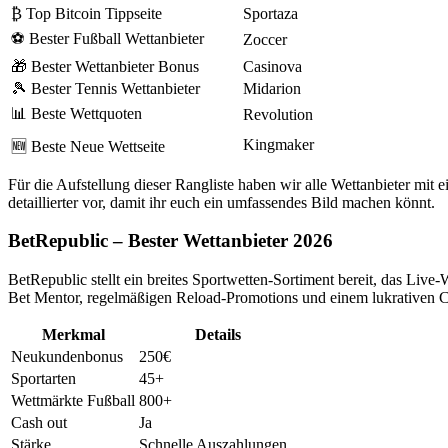
₿ Top Bitcoin Tippseite
Sportaza
⚽ Bester Fußball Wettanbieter
Zoccer
🎁 Bester Wettanbieter Bonus
Casinova
🎾 Bester Tennis Wettanbieter
Midarion
📊 Beste Wettquoten
Revolution
Kingmaker
🆕 Beste Neue Wettseite
Für die Aufstellung dieser Rangliste haben wir alle Wettanbieter mit
detaillierter vor, damit ihr euch ein umfassendes Bild machen könnt.
BetRepublic – Bester Wettanbieter 2026
BetRepublic stellt ein breites Sportwetten-Sortiment bereit, das Liv
Bet Mentor, regelmäßigen Reload-Promotions und einem lukrativen Cas
Merkmal
Details
Neukundenbonus
250€
Sportarten
45+
Wettmärkte Fußball
800+
Cash out
Ja
Stärke
Schnelle Auszahlungen