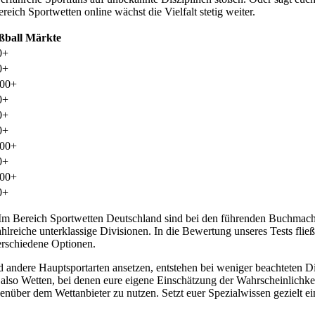
ch Sportwetten online wächst die Vielfalt stetig weiter.
ßball Märkte
0+
0+
000+
0+
0+
0+
000+
0+
000+
0+
Im Bereich Sportwetten Deutschland sind bei den führenden Buchmache
hlreiche unterklassige Divisionen. In die Bewertung unseres Tests flie
erschiedene Optionen.
ndere Hauptsportarten ansetzen, entstehen bei weniger beachteten Disz
so Wetten, bei denen eure eigene Einschätzung der Wahrscheinlichkeit h
nüber dem Wettanbieter zu nutzen. Setzt euer Spezialwissen gezielt ei