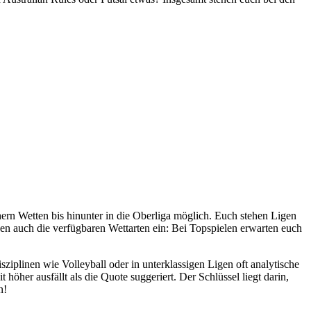
rn Wetten bis hinunter in die Oberliga möglich. Euch stehen Ligen
ßen auch die verfügbaren Wettarten ein: Bei Topspielen erwarten euch
iplinen wie Volleyball oder in unterklassigen Ligen oft analytische
öher ausfällt als die Quote suggeriert. Der Schlüssel liegt darin,
n!