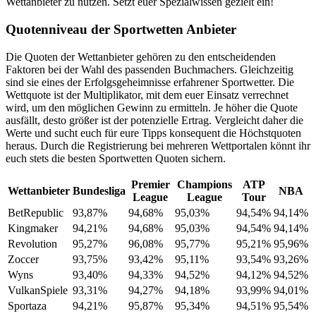
Wettanbieter zu nutzen. Setzt euer Spezialwissen gezielt ein!
Quotenniveau der Sportwetten Anbieter
Die Quoten der Wettanbieter gehören zu den entscheidenden
Faktoren bei der Wahl des passenden Buchmachers. Gleichzeitig
sind sie eines der Erfolgsgeheimnisse erfahrener Sportwetter. Die
Wettquote ist der Multiplikator, mit dem euer Einsatz verrechnet
wird, um den möglichen Gewinn zu ermitteln. Je höher die Quote
ausfällt, desto größer ist der potenzielle Ertrag. Vergleicht daher die
Werte und sucht euch für eure Tipps konsequent die Höchstquoten
heraus. Durch die Registrierung bei mehreren Wettportalen könnt ihr
euch stets die besten Sportwetten Quoten sichern.
Premier
Champions
ATP
Wettanbieter
Bundesliga
NBA
League
League
Tour
BetRepublic
93,87%
94,68%
95,03%
94,54%
94,14%
Kingmaker
94,21%
94,68%
95,03%
94,54%
94,14%
Revolution
95,27%
96,08%
95,77%
95,21%
95,96%
Zoccer
93,75%
93,42%
95,11%
93,54%
93,26%
Wyns
93,40%
94,33%
94,52%
94,12%
94,52%
VulkanSpiele
93,31%
94,27%
94,18%
93,99%
94,01%
Sportaza
94,21%
95,87%
95,34%
94,51%
95,54%