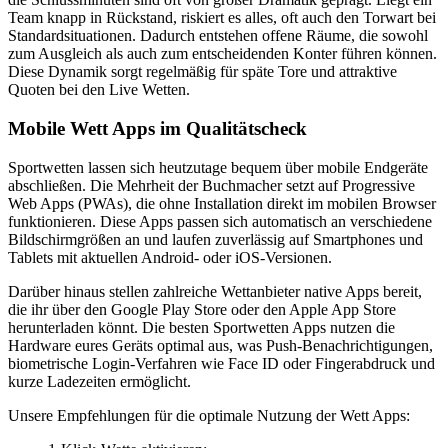
Team knapp in Rückstand, riskiert es alles, oft auch den Torwart bei
Standardsituationen. Dadurch entstehen offene Räume, die sowohl
zum Ausgleich als auch zum entscheidenden Konter führen können.
Diese Dynamik sorgt regelmäßig für späte Tore und attraktive
Quoten bei den Live Wetten.
Mobile Wett Apps im Qualitätscheck
Sportwetten lassen sich heutzutage bequem über mobile Endgeräte
abschließen. Die Mehrheit der Buchmacher setzt auf Progressive
Web Apps (PWAs), die ohne Installation direkt im mobilen Browser
funktionieren. Diese Apps passen sich automatisch an verschiedene
Bildschirmgrößen an und laufen zuverlässig auf Smartphones und
Tablets mit aktuellen Android- oder iOS-Versionen.
Darüber hinaus stellen zahlreiche Wettanbieter native Apps bereit,
die ihr über den Google Play Store oder den Apple App Store
herunterladen könnt. Die besten Sportwetten Apps nutzen die
Hardware eures Geräts optimal aus, was Push-Benachrichtigungen,
biometrische Login-Verfahren wie Face ID oder Fingerabdruck und
kurze Ladezeiten ermöglicht.
Unsere Empfehlungen für die optimale Nutzung der Wett Apps: