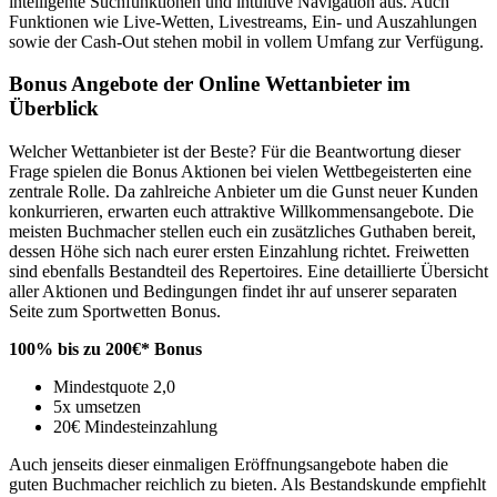
intelligente Suchfunktionen und intuitive Navigation aus. Auch
Funktionen wie Live-Wetten, Livestreams, Ein- und Auszahlungen
sowie der Cash-Out stehen mobil in vollem Umfang zur Verfügung.
Bonus Angebote der Online Wettanbieter im
Überblick
Welcher Wettanbieter ist der Beste? Für die Beantwortung dieser
Frage spielen die Bonus Aktionen bei vielen Wettbegeisterten eine
zentrale Rolle. Da zahlreiche Anbieter um die Gunst neuer Kunden
konkurrieren, erwarten euch attraktive Willkommensangebote. Die
meisten Buchmacher stellen euch ein zusätzliches Guthaben bereit,
dessen Höhe sich nach eurer ersten Einzahlung richtet. Freiwetten
sind ebenfalls Bestandteil des Repertoires. Eine detaillierte Übersicht
aller Aktionen und Bedingungen findet ihr auf unserer separaten
Seite zum Sportwetten Bonus.
100% bis zu 200€* Bonus
Mindestquote 2,0
5x umsetzen
20€ Mindesteinzahlung
Auch jenseits dieser einmaligen Eröffnungsangebote haben die
guten Buchmacher reichlich zu bieten. Als Bestandskunde empfiehlt