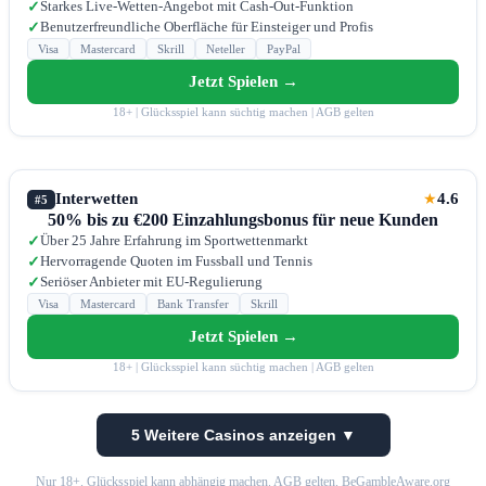
Starkes Live-Wetten-Angebot mit Cash-Out-Funktion
✓
Benutzerfreundliche Oberfläche für Einsteiger und Profis
✓
Visa
Mastercard
Skrill
Neteller
PayPal
Jetzt Spielen →
18+ | Glücksspiel kann süchtig machen | AGB gelten
Interwetten
4.6
★
#5
50% bis zu €200 Einzahlungsbonus für neue Kunden
Über 25 Jahre Erfahrung im Sportwettenmarkt
✓
Hervorragende Quoten im Fussball und Tennis
✓
Seriöser Anbieter mit EU-Regulierung
✓
Visa
Mastercard
Bank Transfer
Skrill
Jetzt Spielen →
18+ | Glücksspiel kann süchtig machen | AGB gelten
5 Weitere Casinos anzeigen ▼
Nur 18+. Glücksspiel kann abhängig machen. AGB gelten.
BeGambleAware.org