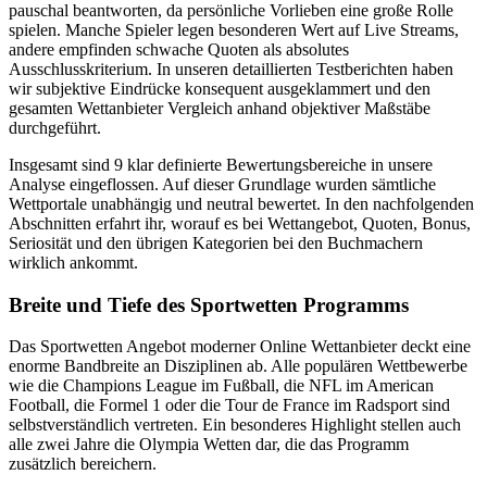
pauschal beantworten, da persönliche Vorlieben eine große Rolle
spielen. Manche Spieler legen besonderen Wert auf Live Streams,
andere empfinden schwache Quoten als absolutes
Ausschlusskriterium. In unseren detaillierten Testberichten haben
wir subjektive Eindrücke konsequent ausgeklammert und den
gesamten Wettanbieter Vergleich anhand objektiver Maßstäbe
durchgeführt.
Insgesamt sind 9 klar definierte Bewertungsbereiche in unsere
Analyse eingeflossen. Auf dieser Grundlage wurden sämtliche
Wettportale unabhängig und neutral bewertet. In den nachfolgenden
Abschnitten erfahrt ihr, worauf es bei Wettangebot, Quoten, Bonus,
Seriosität und den übrigen Kategorien bei den Buchmachern
wirklich ankommt.
Breite und Tiefe des Sportwetten Programms
Das Sportwetten Angebot moderner Online Wettanbieter deckt eine
enorme Bandbreite an Disziplinen ab. Alle populären Wettbewerbe
wie die Champions League im Fußball, die NFL im American
Football, die Formel 1 oder die Tour de France im Radsport sind
selbstverständlich vertreten. Ein besonderes Highlight stellen auch
alle zwei Jahre die Olympia Wetten dar, die das Programm
zusätzlich bereichern.