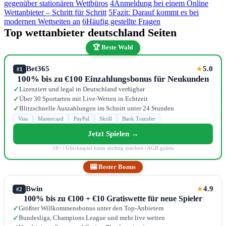
gegenüber stationären Wettbüros
4
Anmeldung bei einem Online
Wettanbieter – Schritt für Schritt
5
Fazit: Darauf kommt es bei
modernen Wettseiten an
6
Häufig gestellte Fragen
Top wettanbieter deutschland Seiten
🏆 Beste Wahl
Bet365
5.0
★
#1
100% bis zu €100 Einzahlungsbonus für Neukunden
Lizenziert und legal in Deutschland verfügbar
✓
Über 30 Sportarten mit Live-Wetten in Echtzeit
✓
Blitzschnelle Auszahlungen im Schnitt unter 24 Stunden
✓
Visa
Mastercard
PayPal
Skrill
Bank Transfer
Jetzt Spielen →
18+ | Glücksspiel kann süchtig machen | AGB gelten
🎰 Bester Bonus
Bwin
4.9
★
#2
100% bis zu €100 + €10 Gratiswette für neue Spieler
Größter Willkommensbonus unter den Top-Anbietern
✓
Bundesliga, Champions League und mehr live wetten
✓