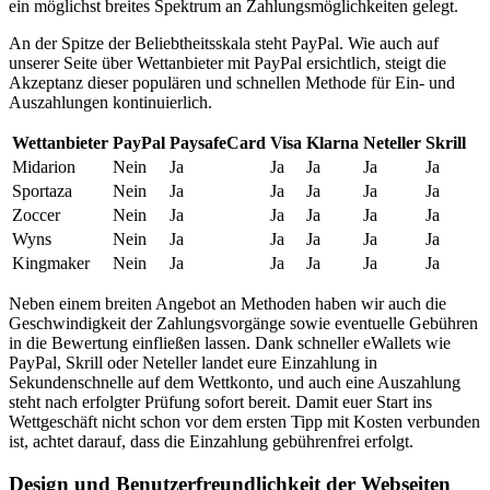
ein möglichst breites Spektrum an Zahlungsmöglichkeiten gelegt.
An der Spitze der Beliebtheitsskala steht PayPal. Wie auch auf
unserer Seite über Wettanbieter mit PayPal ersichtlich, steigt die
Akzeptanz dieser populären und schnellen Methode für Ein- und
Auszahlungen kontinuierlich.
Wettanbieter
PayPal
PaysafeCard
Visa
Klarna
Neteller
Skrill
Midarion
Nein
Ja
Ja
Ja
Ja
Ja
Sportaza
Nein
Ja
Ja
Ja
Ja
Ja
Zoccer
Nein
Ja
Ja
Ja
Ja
Ja
Wyns
Nein
Ja
Ja
Ja
Ja
Ja
Kingmaker
Nein
Ja
Ja
Ja
Ja
Ja
Neben einem breiten Angebot an Methoden haben wir auch die
Geschwindigkeit der Zahlungsvorgänge sowie eventuelle Gebühren
in die Bewertung einfließen lassen. Dank schneller eWallets wie
PayPal, Skrill oder Neteller landet eure Einzahlung in
Sekundenschnelle auf dem Wettkonto, und auch eine Auszahlung
steht nach erfolgter Prüfung sofort bereit. Damit euer Start ins
Wettgeschäft nicht schon vor dem ersten Tipp mit Kosten verbunden
ist, achtet darauf, dass die Einzahlung gebührenfrei erfolgt.
Design und Benutzerfreundlichkeit der Webseiten