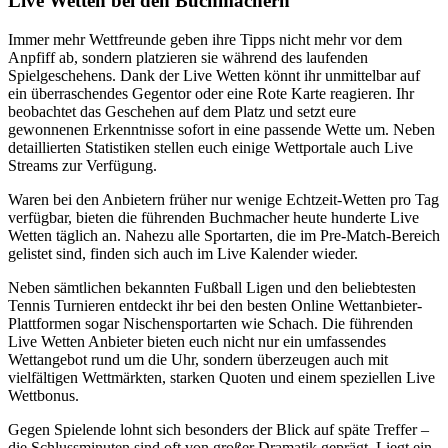
Live Wetten bei den Buchmachern
Immer mehr Wettfreunde geben ihre Tipps nicht mehr vor dem
Anpfiff ab, sondern platzieren sie während des laufenden
Spielgeschehens. Dank der Live Wetten könnt ihr unmittelbar auf
ein überraschendes Gegentor oder eine Rote Karte reagieren. Ihr
beobachtet das Geschehen auf dem Platz und setzt eure
gewonnenen Erkenntnisse sofort in eine passende Wette um. Neben
detaillierten Statistiken stellen euch einige Wettportale auch Live
Streams zur Verfügung.
Waren bei den Anbietern früher nur wenige Echtzeit-Wetten pro Tag
verfügbar, bieten die führenden Buchmacher heute hunderte Live
Wetten täglich an. Nahezu alle Sportarten, die im Pre-Match-Bereich
gelistet sind, finden sich auch im Live Kalender wieder.
Neben sämtlichen bekannten Fußball Ligen und den beliebtesten
Tennis Turnieren entdeckt ihr bei den besten Online Wettanbieter-
Plattformen sogar Nischensportarten wie Schach. Die führenden
Live Wetten Anbieter bieten euch nicht nur ein umfassendes
Wettangebot rund um die Uhr, sondern überzeugen auch mit
vielfältigen Wettmärkten, starken Quoten und einem speziellen Live
Wettbonus.
Gegen Spielende lohnt sich besonders der Blick auf späte Treffer –
die Schlussminuten sind oft von großer Dramatik geprägt. Liegt ein