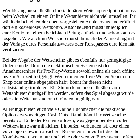
Wer bislang ausschließlich im stationären Wettshop getippt hat, muss
beim Wechsel zu einem Online Wettanbieter nicht viel umstellen. Ihr
wählt einfach einen der oben vorgestellten Anbieter aus und eröffnet
dort ein kostenloses Wettkonto. Anschließend müsst ihr lediglich
euer Konto mit einem beliebigen Betrag aufladen und schon kann es
losgehen. Wie auch im Wettshop müsst ihr nach der Anmeldung mit
der Vorlage eures Personalausweises oder Reisepasses eure Identität
verifizieren.
Bei der Abgabe der Wettscheine gibt es ebenfalls nur geringfügige
Unterschiede. Durch die elektronischen Systeme ist der
Annahmeschluss für Pre-Play-Wetten sowohl online als auch offline
bis zur Startzeit festgelegt. Wenn ihr euren Live Wetten Schein im
Shop oder online abgegeben habt, könnt ihr diesen nicht
selbstständig stornieren. Ein Storno kann ausschließlich vom
Wettanbieter durchgeführt werden, sofern das Spiel abgesagt wurde
oder die Wette aus anderen Gründen ungültig wird.
Allerdings bieten euch viele Online Buchmacher die praktische
Option des vorzeitigen Cash Outs. Damit könnt ihr Wettscheine
bereits vor Ende der Partien auflösen, was gegenüber dem vollen
Wettgewinn zwar mit kleinen Einbußen verbunden ist, aber einen
vorzeitigen Gewinn absichert. Besonders sinnvoll ist dies bei
Kombiwetten, wenn nur noch eine oder wenige Einzelwetten offen