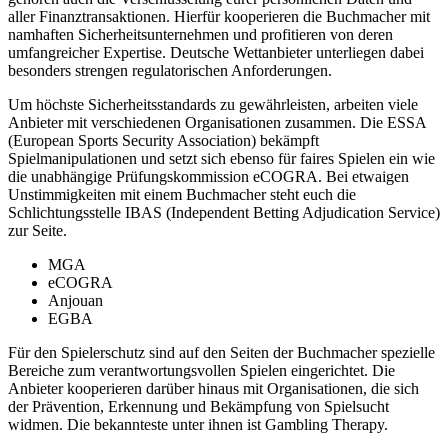
aller Finanztransaktionen. Hierfür kooperieren die Buchmacher mit
namhaften Sicherheitsunternehmen und profitieren von deren
umfangreicher Expertise. Deutsche Wettanbieter unterliegen dabei
besonders strengen regulatorischen Anforderungen.
Um höchste Sicherheitsstandards zu gewährleisten, arbeiten viele
Anbieter mit verschiedenen Organisationen zusammen. Die ESSA
(European Sports Security Association) bekämpft
Spielmanipulationen und setzt sich ebenso für faires Spielen ein wie
die unabhängige Prüfungskommission eCOGRA. Bei etwaigen
Unstimmigkeiten mit einem Buchmacher steht euch die
Schlichtungsstelle IBAS (Independent Betting Adjudication Service)
zur Seite.
MGA
eCOGRA
Anjouan
EGBA
Für den Spielerschutz sind auf den Seiten der Buchmacher spezielle
Bereiche zum verantwortungsvollen Spielen eingerichtet. Die
Anbieter kooperieren darüber hinaus mit Organisationen, die sich
der Prävention, Erkennung und Bekämpfung von Spielsucht
widmen. Die bekannteste unter ihnen ist Gambling Therapy.