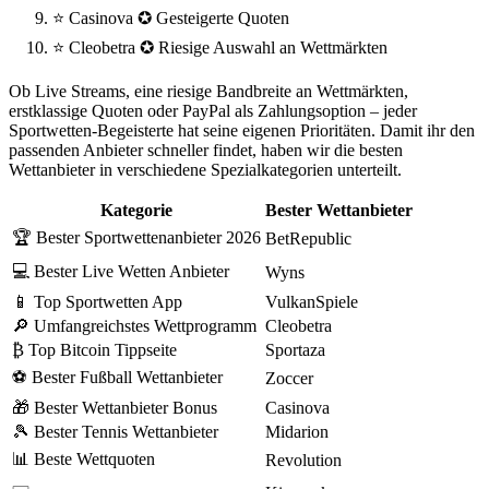
⭐ Casinova ✪ Gesteigerte Quoten
⭐ Cleobetra ✪ Riesige Auswahl an Wettmärkten
Ob Live Streams, eine riesige Bandbreite an Wettmärkten,
erstklassige Quoten oder PayPal als Zahlungsoption – jeder
Sportwetten-Begeisterte hat seine eigenen Prioritäten. Damit ihr den
passenden Anbieter schneller findet, haben wir die besten
Wettanbieter in verschiedene Spezialkategorien unterteilt.
Kategorie
Bester Wettanbieter
🏆 Bester Sportwettenanbieter 2026
BetRepublic
💻 Bester Live Wetten Anbieter
Wyns
📱 Top Sportwetten App
VulkanSpiele
🔎 Umfangreichstes Wettprogramm
Cleobetra
₿ Top Bitcoin Tippseite
Sportaza
⚽ Bester Fußball Wettanbieter
Zoccer
🎁 Bester Wettanbieter Bonus
Casinova
🎾 Bester Tennis Wettanbieter
Midarion
📊 Beste Wettquoten
Revolution