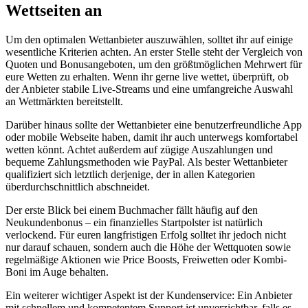
Wettseiten an
Um den optimalen Wettanbieter auszuwählen, solltet ihr auf einige
wesentliche Kriterien achten. An erster Stelle steht der Vergleich von
Quoten und Bonusangeboten, um den größtmöglichen Mehrwert für
eure Wetten zu erhalten. Wenn ihr gerne live wettet, überprüft, ob
der Anbieter stabile Live-Streams und eine umfangreiche Auswahl
an Wettmärkten bereitstellt.
Darüber hinaus sollte der Wettanbieter eine benutzerfreundliche App
oder mobile Webseite haben, damit ihr auch unterwegs komfortabel
wetten könnt. Achtet außerdem auf zügige Auszahlungen und
bequeme Zahlungsmethoden wie PayPal. Als bester Wettanbieter
qualifiziert sich letztlich derjenige, der in allen Kategorien
überdurchschnittlich abschneidet.
Der erste Blick bei einem Buchmacher fällt häufig auf den
Neukundenbonus – ein finanzielles Startpolster ist natürlich
verlockend. Für euren langfristigen Erfolg solltet ihr jedoch nicht
nur darauf schauen, sondern auch die Höhe der Wettquoten sowie
regelmäßige Aktionen wie Price Boosts, Freiwetten oder Kombi-
Boni im Auge behalten.
Ein weiterer wichtiger Aspekt ist der Kundenservice: Ein Anbieter
mit schnellem und kompetentem Support ist unverzichtbar, falls es