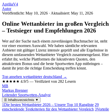
Aprilia
V4
Autor
Veröffentlicht: May 10, 2026
·
Aktualisiert: May 11, 2026
Online Wettanbieter im großen Vergleich
– Testsieger und Empfehlungen 2026
Wer auf der Suche nach einem zuverlässigen Buchmacher ist, steht
vor einer enormen Auswahl. Wir haben sämtliche relevanten
Anbieter mit gültiger Lizenz intensiv geprüft und alle Ergebnisse in
diesem umfassenden Wettanbieter Vergleich zusammengefasst. Hier
erfahrt ihr, welche Plattformen die lukrativsten Quoten, den
attraktivsten Bonus und die beste Sportwetten App mitbringen –
damit ihr jetzt die richtige Entscheidung treffen könnt.
Top ansehen wettanbieter deutschland →
★★★★★
4.9/5 — Verifiziert von 282 Lesern
MB
Markus Brenner
Leitender Sportwetten-Analyst
☰
Inhaltsverzeichnis
▼
1
Die besten Wettanbieter 2026 – Unsere Top 10 Rangliste
2
9
entscheidende Testkriterien für den Wettanbieter Vergleich
3
Vorteile