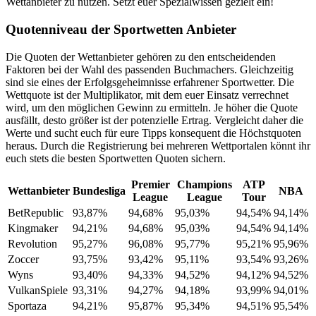
Wettanbieter zu nutzen. Setzt euer Spezialwissen gezielt ein!
Quotenniveau der Sportwetten Anbieter
Die Quoten der Wettanbieter gehören zu den entscheidenden
Faktoren bei der Wahl des passenden Buchmachers. Gleichzeitig
sind sie eines der Erfolgsgeheimnisse erfahrener Sportwetter. Die
Wettquote ist der Multiplikator, mit dem euer Einsatz verrechnet
wird, um den möglichen Gewinn zu ermitteln. Je höher die Quote
ausfällt, desto größer ist der potenzielle Ertrag. Vergleicht daher die
Werte und sucht euch für eure Tipps konsequent die Höchstquoten
heraus. Durch die Registrierung bei mehreren Wettportalen könnt ihr
euch stets die besten Sportwetten Quoten sichern.
Premier
Champions
ATP
Wettanbieter
Bundesliga
NBA
League
League
Tour
BetRepublic
93,87%
94,68%
95,03%
94,54%
94,14%
Kingmaker
94,21%
94,68%
95,03%
94,54%
94,14%
Revolution
95,27%
96,08%
95,77%
95,21%
95,96%
Zoccer
93,75%
93,42%
95,11%
93,54%
93,26%
Wyns
93,40%
94,33%
94,52%
94,12%
94,52%
VulkanSpiele
93,31%
94,27%
94,18%
93,99%
94,01%
Sportaza
94,21%
95,87%
95,34%
94,51%
95,54%