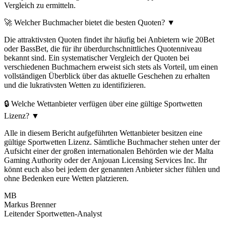
Vergleich zu ermitteln.
🚀 Welcher Buchmacher bietet die besten Quoten?
▼
Die attraktivsten Quoten findet ihr häufig bei Anbietern wie 20Bet
oder BassBet, die für ihr überdurchschnittliches Quotenniveau
bekannt sind. Ein systematischer Vergleich der Quoten bei
verschiedenen Buchmachern erweist sich stets als Vorteil, um einen
vollständigen Überblick über das aktuelle Geschehen zu erhalten
und die lukrativsten Wetten zu identifizieren.
🔒 Welche Wettanbieter verfügen über eine gültige Sportwetten
Lizenz?
▼
Alle in diesem Bericht aufgeführten Wettanbieter besitzen eine
gültige Sportwetten Lizenz. Sämtliche Buchmacher stehen unter der
Aufsicht einer der großen internationalen Behörden wie der Malta
Gaming Authority oder der Anjouan Licensing Services Inc. Ihr
könnt euch also bei jedem der genannten Anbieter sicher fühlen und
ohne Bedenken eure Wetten platzieren.
MB
Markus Brenner
Leitender Sportwetten-Analyst