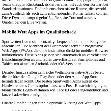
Team knapp in Rückstand, riskiert es alles, oft auch den Torwart bei
Standardsituationen. Dadurch entstehen offene Räume, die sowohl
zum Ausgleich als auch zum entscheidenden Konter führen können.
Diese Dynamik sorgt regelmäßig für späte Tore und attraktive
Quoten bei den Live Wetten.
Mobile Wett Apps im Qualitätscheck
Sportwetten lassen sich heutzutage bequem über mobile Endgeräte
abschließen. Die Mehrheit der Buchmacher setzt auf Progressive
Web Apps (PWAs), die ohne Installation direkt im mobilen Browser
funktionieren. Diese Apps passen sich automatisch an verschiedene
Bildschirmgrößen an und laufen zuverlässig auf Smartphones und
Tablets mit aktuellen Android- oder iOS-Versionen.
Darüber hinaus stellen zahlreiche Wettanbieter native Apps bereit,
die ihr über den Google Play Store oder den Apple App Store
herunterladen könnt. Die besten Sportwetten Apps nutzen die
Hardware eures Geräts optimal aus, was Push-Benachrichtigungen,
biometrische Login-Verfahren wie Face ID oder Fingerabdruck und
kurze Ladezeiten ermöglicht.
Unsere Empfehlungen für die optimale Nutzung der Wett Apps: