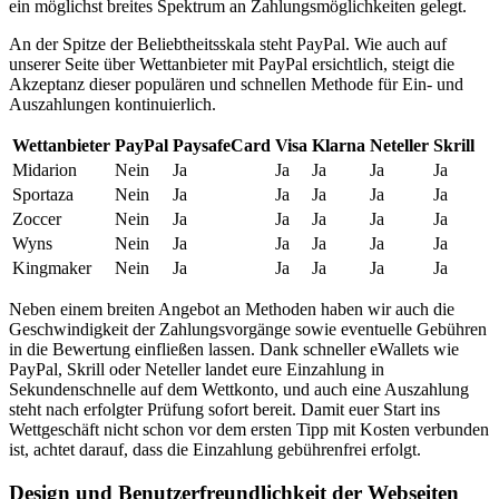
ein möglichst breites Spektrum an Zahlungsmöglichkeiten gelegt.
An der Spitze der Beliebtheitsskala steht PayPal. Wie auch auf
unserer Seite über Wettanbieter mit PayPal ersichtlich, steigt die
Akzeptanz dieser populären und schnellen Methode für Ein- und
Auszahlungen kontinuierlich.
Wettanbieter
PayPal
PaysafeCard
Visa
Klarna
Neteller
Skrill
Midarion
Nein
Ja
Ja
Ja
Ja
Ja
Sportaza
Nein
Ja
Ja
Ja
Ja
Ja
Zoccer
Nein
Ja
Ja
Ja
Ja
Ja
Wyns
Nein
Ja
Ja
Ja
Ja
Ja
Kingmaker
Nein
Ja
Ja
Ja
Ja
Ja
Neben einem breiten Angebot an Methoden haben wir auch die
Geschwindigkeit der Zahlungsvorgänge sowie eventuelle Gebühren
in die Bewertung einfließen lassen. Dank schneller eWallets wie
PayPal, Skrill oder Neteller landet eure Einzahlung in
Sekundenschnelle auf dem Wettkonto, und auch eine Auszahlung
steht nach erfolgter Prüfung sofort bereit. Damit euer Start ins
Wettgeschäft nicht schon vor dem ersten Tipp mit Kosten verbunden
ist, achtet darauf, dass die Einzahlung gebührenfrei erfolgt.
Design und Benutzerfreundlichkeit der Webseiten