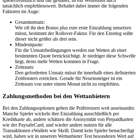
spielerfreundlich und fair gestaltet, ist ein Wettbonus auch
tatsächlich empfehlenswert. Behaltet dabei immer die folgenden
Faktoren im Auge:
Gesamtumsatz:
Wie oft ihr den Bonus plus eure erste Einzahlung umsetzen
müsst, bestimmt der Rollover-Faktor. Für den Einstieg sollte
dieser nicht größer als drei sein.
Mindestquote:
Für die Umsatzbedingungen werden nur Wetten ab einer
bestimmten Quote berücksichtigt. Je niedriger diese Schwelle
liegt, desto mehr Wetten kommen in Frage.
Zeitraum:
Den geforderten Umsatz müsst ihr innerhalb eines definierten
Zeitfensters erreichen. Gerade für Neueinsteiger ist ein
Zeitraum von unter einem Monat nicht zu empfehlen.
Zahlungsmethoden bei den Wettanbietern
Bei den Zahlungsoptionen gehen die Präferenzen weit auseinander.
Manche Spieler wickeln ihre Einzahlung ausschließlich per
Kreditkarte ab, andere schätzen die Anonymität von Prepaidkarten
wie der PaysafeCard, und wieder andere nutzen für alle
Transaktionen eWallets wie Skrill. Damit kein Spieler benachteiligt
wird, haben wir in unserem Wettanbieter Test besonderen Wert auf