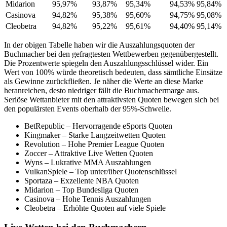
Midarion
95,97%
93,87%
95,34%
94,53%
95,84%
Casinova
94,82%
95,38%
95,60%
94,75%
95,08%
Cleobetra
94,82%
95,22%
95,61%
94,40%
95,14%
In der obigen Tabelle haben wir die Auszahlungsquoten der
Buchmacher bei den gefragtesten Wettbewerben gegenübergestellt.
Die Prozentwerte spiegeln den Auszahlungsschlüssel wider. Ein
Wert von 100% würde theoretisch bedeuten, dass sämtliche Einsätze
als Gewinne zurückfließen. Je näher die Werte an diese Marke
heranreichen, desto niedriger fällt die Buchmachermarge aus.
Seriöse Wettanbieter mit den attraktivsten Quoten bewegen sich bei
den populärsten Events oberhalb der 95%-Schwelle.
BetRepublic – Hervorragende eSports Quoten
Kingmaker – Starke Langzeitwetten Quoten
Revolution – Hohe Premier League Quoten
Zoccer – Attraktive Live Wetten Quoten
Wyns – Lukrative MMA Auszahlungen
VulkanSpiele – Top unter/über Quotenschlüssel
Sportaza – Exzellente NBA Quoten
Midarion – Top Bundesliga Quoten
Casinova – Hohe Tennis Auszahlungen
Cleobetra – Erhöhte Quoten auf viele Spiele