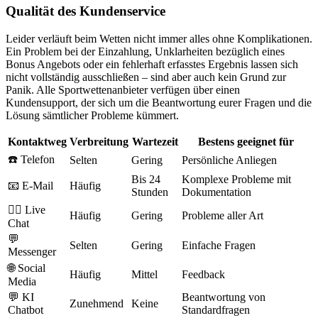
Qualität des Kundenservice
Leider verläuft beim Wetten nicht immer alles ohne Komplikationen.
Ein Problem bei der Einzahlung, Unklarheiten bezüglich eines
Bonus Angebots oder ein fehlerhaft erfasstes Ergebnis lassen sich
nicht vollständig ausschließen – sind aber auch kein Grund zur
Panik. Alle Sportwettenanbieter verfügen über einen
Kundensupport, der sich um die Beantwortung eurer Fragen und die
Lösung sämtlicher Probleme kümmert.
Kontaktweg
Verbreitung
Wartezeit
Bestens geeignet für
☎️ Telefon
Selten
Gering
Persönliche Anliegen
Bis 24
Komplexe Probleme mit
📧 E-Mail
Häufig
Stunden
Dokumentation
👩‍⚕️ Live
Häufig
Gering
Probleme aller Art
Chat
💬
Selten
Gering
Einfache Fragen
Messenger
🌐 Social
Häufig
Mittel
Feedback
Media
💬 KI
Beantwortung von
Zunehmend
Keine
Chatbot
Standardfragen