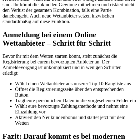
sind. Ihr könnt die aktuellen Gewinne mitnehmen und riskiert nicht
den Verlust der gesamten Kombination, falls eine Partie
danebengeht. Auch neue Wettanbieter setzen inzwischen
standardmäßig auf diese Funktion.
Anmeldung bei einem Online
Wettanbieter – Schritt für Schritt
Bevor ihr mit dem Wetten starten könnt, steht zunächst die
Registrierung bei eurem bevorzugten Anbieter an. Der
Anmeldevorgang ist unkompliziert und in wenigen Schritten
erledigt:
Wählt einen Wettanbieter aus unserer Top 10 Rangliste aus
Öffnet die Registrierungsseite über den entsprechenden
Button
Tragt eure persönlichen Daten in die vorgesehenen Felder ein
Wählt eure bevorzugte Zahlungsmethode und nehmt eine
Einzahlung vor
Aktiviert den Neukundenbonus und startet jetzt mit dem
Wetten
Fazit: Darauf kommt es bei modernen