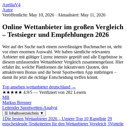
Aprilia
V4
Autor
Veröffentlicht: May 10, 2026
·
Aktualisiert: May 11, 2026
Online Wettanbieter im großen Vergleich
– Testsieger und Empfehlungen 2026
Wer auf der Suche nach einem zuverlässigen Buchmacher ist, steht
vor einer enormen Auswahl. Wir haben sämtliche relevanten
Anbieter mit gültiger Lizenz intensiv geprüft und alle Ergebnisse in
diesem umfassenden Wettanbieter Vergleich zusammengefasst. Hier
erfahrt ihr, welche Plattformen die lukrativsten Quoten, den
attraktivsten Bonus und die beste Sportwetten App mitbringen –
damit ihr jetzt die richtige Entscheidung treffen könnt.
Top ansehen wettanbieter deutschland →
★★★★★
4.9/5 — Verifiziert von 282 Lesern
MB
Markus Brenner
Leitender Sportwetten-Analyst
☰
Inhaltsverzeichnis
▼
1
Die besten Wettanbieter 2026 – Unsere Top 10 Rangliste
2
9
entscheidende Testkriterien für den Wettanbieter Vergleich
3
Vorteile