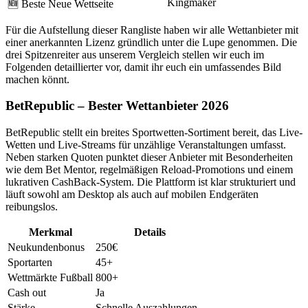
Kingmaker
🆕 Beste Neue Wettseite
Für die Aufstellung dieser Rangliste haben wir alle Wettanbieter mit
einer anerkannten Lizenz gründlich unter die Lupe genommen. Die
drei Spitzenreiter aus unserem Vergleich stellen wir euch im
Folgenden detaillierter vor, damit ihr euch ein umfassendes Bild
machen könnt.
BetRepublic – Bester Wettanbieter 2026
BetRepublic stellt ein breites Sportwetten-Sortiment bereit, das Live-
Wetten und Live-Streams für unzählige Veranstaltungen umfasst.
Neben starken Quoten punktet dieser Anbieter mit Besonderheiten
wie dem Bet Mentor, regelmäßigen Reload-Promotions und einem
lukrativen CashBack-System. Die Plattform ist klar strukturiert und
läuft sowohl am Desktop als auch auf mobilen Endgeräten
reibungslos.
Merkmal
Details
Neukundenbonus
250€
Sportarten
45+
Wettmärkte Fußball
800+
Cash out
Ja
Stärke
Schnelle Auszahlungen