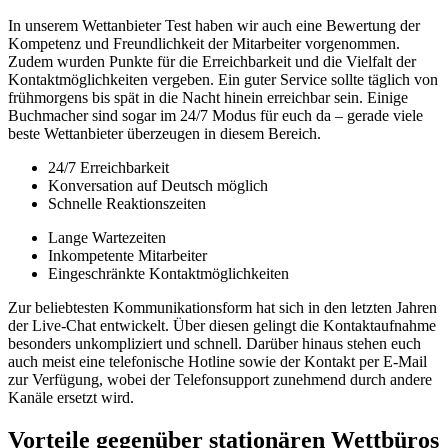
In unserem Wettanbieter Test haben wir auch eine Bewertung der
Kompetenz und Freundlichkeit der Mitarbeiter vorgenommen.
Zudem wurden Punkte für die Erreichbarkeit und die Vielfalt der
Kontaktmöglichkeiten vergeben. Ein guter Service sollte täglich von
frühmorgens bis spät in die Nacht hinein erreichbar sein. Einige
Buchmacher sind sogar im 24/7 Modus für euch da – gerade viele
beste Wettanbieter überzeugen in diesem Bereich.
24/7 Erreichbarkeit
Konversation auf Deutsch möglich
Schnelle Reaktionszeiten
Lange Wartezeiten
Inkompetente Mitarbeiter
Eingeschränkte Kontaktmöglichkeiten
Zur beliebtesten Kommunikationsform hat sich in den letzten Jahren
der Live-Chat entwickelt. Über diesen gelingt die Kontaktaufnahme
besonders unkompliziert und schnell. Darüber hinaus stehen euch
auch meist eine telefonische Hotline sowie der Kontakt per E-Mail
zur Verfügung, wobei der Telefonsupport zunehmend durch andere
Kanäle ersetzt wird.
Vorteile gegenüber stationären Wettbüros