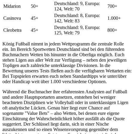
Deutschland: 9, Europa:
Midarion
50+
700+
124, Welt: 70
Deutschland: 8, Europa:
Casinova
45+
1.000+
142, Welt: 83
Deutschland: 9, Europa:
Cleobetra
45+
800+
125, Welt: 79
König Fußball nimmt in jedem Wettprogramm die zentrale Rolle
ein. Im Bereich Sportwetten Deutschland sind bei den führenden
Buchmachern Wetten bis hinunter in die Oberliga möglich. Euch
stehen Ligen aus aller Welt zur Verfügung – neben den jeweiligen
Topligen auch zahlreiche unterklassige Divisionen. In die
Bewertung unseres Tests fließen auch die verfügbaren Wettarten ein:
Bei Topspielen erwarten euch neben Standardtipps wie unter/über
oder Handicap weit über 1.000 verschiedene Optionen.
Während die Buchmacher ihre erfahrensten Analysten auf Fußball
und andere Hauptsportarten ansetzen, entstehen bei weniger
beachteten Disziplinen wie Volleyball oder in unterklassigen Ligen
oft analytische Lücken. Genau hier liegt eure Chance auf
sogenannte "Value Bets" – also Wetten, bei denen eure eigene
Einschätzung der Wahrscheinlichkeit höher ausfällt als die Quote
suggeriert. Der Schlüssel liegt darin, sich in einer Nische
auszukennen und so einen Wissensvorsprung gegenüber dem