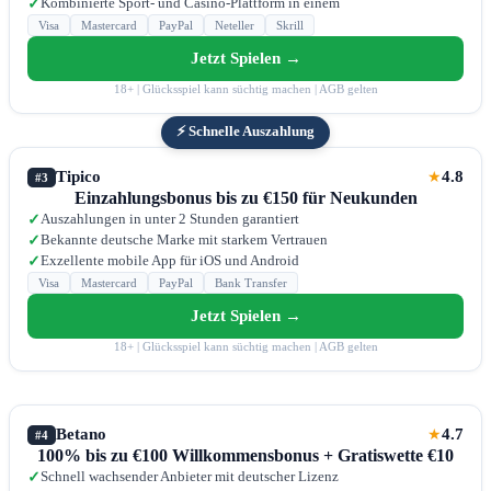
Kombinierte Sport- und Casino-Plattform in einem
✓
Visa
Mastercard
PayPal
Neteller
Skrill
Jetzt Spielen →
18+ | Glücksspiel kann süchtig machen | AGB gelten
⚡ Schnelle Auszahlung
Tipico
4.8
★
#3
Einzahlungsbonus bis zu €150 für Neukunden
Auszahlungen in unter 2 Stunden garantiert
✓
Bekannte deutsche Marke mit starkem Vertrauen
✓
Exzellente mobile App für iOS und Android
✓
Visa
Mastercard
PayPal
Bank Transfer
Jetzt Spielen →
18+ | Glücksspiel kann süchtig machen | AGB gelten
Betano
4.7
★
#4
100% bis zu €100 Willkommensbonus + Gratiswette €10
Schnell wachsender Anbieter mit deutscher Lizenz
✓