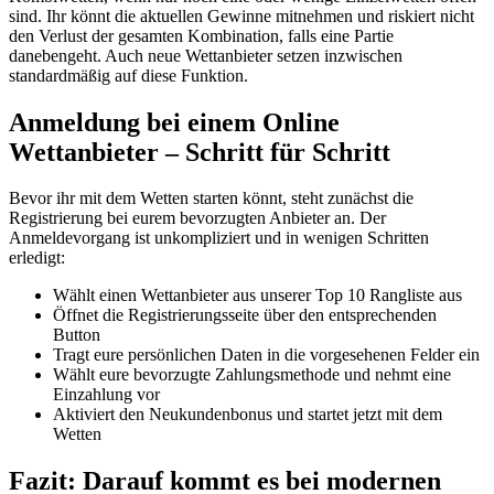
sind. Ihr könnt die aktuellen Gewinne mitnehmen und riskiert nicht
den Verlust der gesamten Kombination, falls eine Partie
danebengeht. Auch neue Wettanbieter setzen inzwischen
standardmäßig auf diese Funktion.
Anmeldung bei einem Online
Wettanbieter – Schritt für Schritt
Bevor ihr mit dem Wetten starten könnt, steht zunächst die
Registrierung bei eurem bevorzugten Anbieter an. Der
Anmeldevorgang ist unkompliziert und in wenigen Schritten
erledigt:
Wählt einen Wettanbieter aus unserer Top 10 Rangliste aus
Öffnet die Registrierungsseite über den entsprechenden
Button
Tragt eure persönlichen Daten in die vorgesehenen Felder ein
Wählt eure bevorzugte Zahlungsmethode und nehmt eine
Einzahlung vor
Aktiviert den Neukundenbonus und startet jetzt mit dem
Wetten
Fazit: Darauf kommt es bei modernen