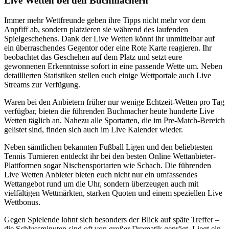
Live Wetten bei den Buchmachern
Immer mehr Wettfreunde geben ihre Tipps nicht mehr vor dem
Anpfiff ab, sondern platzieren sie während des laufenden
Spielgeschehens. Dank der Live Wetten könnt ihr unmittelbar auf
ein überraschendes Gegentor oder eine Rote Karte reagieren. Ihr
beobachtet das Geschehen auf dem Platz und setzt eure
gewonnenen Erkenntnisse sofort in eine passende Wette um. Neben
detaillierten Statistiken stellen euch einige Wettportale auch Live
Streams zur Verfügung.
Waren bei den Anbietern früher nur wenige Echtzeit-Wetten pro Tag
verfügbar, bieten die führenden Buchmacher heute hunderte Live
Wetten täglich an. Nahezu alle Sportarten, die im Pre-Match-Bereich
gelistet sind, finden sich auch im Live Kalender wieder.
Neben sämtlichen bekannten Fußball Ligen und den beliebtesten
Tennis Turnieren entdeckt ihr bei den besten Online Wettanbieter-
Plattformen sogar Nischensportarten wie Schach. Die führenden
Live Wetten Anbieter bieten euch nicht nur ein umfassendes
Wettangebot rund um die Uhr, sondern überzeugen auch mit
vielfältigen Wettmärkten, starken Quoten und einem speziellen Live
Wettbonus.
Gegen Spielende lohnt sich besonders der Blick auf späte Treffer –
die Schlussminuten sind oft von großer Dramatik geprägt. Liegt ein