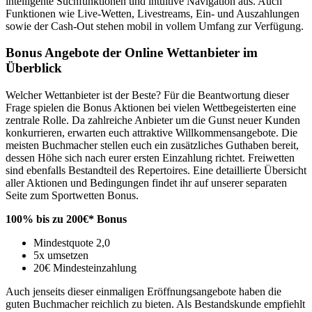
intelligente Suchfunktionen und intuitive Navigation aus. Auch
Funktionen wie Live-Wetten, Livestreams, Ein- und Auszahlungen
sowie der Cash-Out stehen mobil in vollem Umfang zur Verfügung.
Bonus Angebote der Online Wettanbieter im
Überblick
Welcher Wettanbieter ist der Beste? Für die Beantwortung dieser
Frage spielen die Bonus Aktionen bei vielen Wettbegeisterten eine
zentrale Rolle. Da zahlreiche Anbieter um die Gunst neuer Kunden
konkurrieren, erwarten euch attraktive Willkommensangebote. Die
meisten Buchmacher stellen euch ein zusätzliches Guthaben bereit,
dessen Höhe sich nach eurer ersten Einzahlung richtet. Freiwetten
sind ebenfalls Bestandteil des Repertoires. Eine detaillierte Übersicht
aller Aktionen und Bedingungen findet ihr auf unserer separaten
Seite zum Sportwetten Bonus.
100% bis zu 200€* Bonus
Mindestquote 2,0
5x umsetzen
20€ Mindesteinzahlung
Auch jenseits dieser einmaligen Eröffnungsangebote haben die
guten Buchmacher reichlich zu bieten. Als Bestandskunde empfiehlt