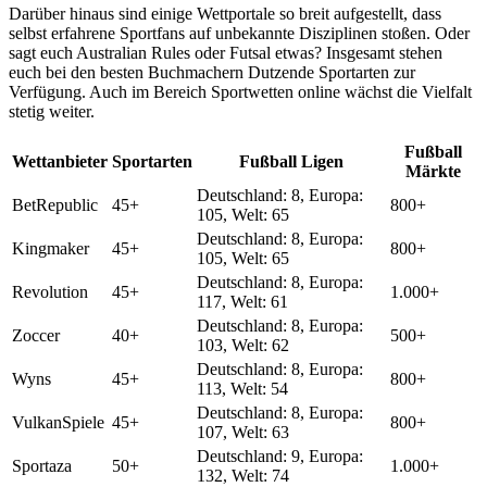
Darüber hinaus sind einige Wettportale so breit aufgestellt, dass
selbst erfahrene Sportfans auf unbekannte Disziplinen stoßen. Oder
sagt euch Australian Rules oder Futsal etwas? Insgesamt stehen
euch bei den besten Buchmachern Dutzende Sportarten zur
Verfügung. Auch im Bereich Sportwetten online wächst die Vielfalt
stetig weiter.
Fußball
Wettanbieter
Sportarten
Fußball Ligen
Märkte
Deutschland: 8, Europa:
BetRepublic
45+
800+
105, Welt: 65
Deutschland: 8, Europa:
Kingmaker
45+
800+
105, Welt: 65
Deutschland: 8, Europa:
Revolution
45+
1.000+
117, Welt: 61
Deutschland: 8, Europa:
Zoccer
40+
500+
103, Welt: 62
Deutschland: 8, Europa:
Wyns
45+
800+
113, Welt: 54
Deutschland: 8, Europa:
VulkanSpiele
45+
800+
107, Welt: 63
Deutschland: 9, Europa:
Sportaza
50+
1.000+
132, Welt: 74