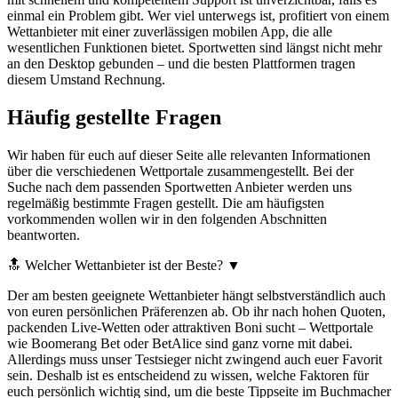
einmal ein Problem gibt. Wer viel unterwegs ist, profitiert von einem
Wettanbieter mit einer zuverlässigen mobilen App, die alle
wesentlichen Funktionen bietet. Sportwetten sind längst nicht mehr
an den Desktop gebunden – und die besten Plattformen tragen
diesem Umstand Rechnung.
Häufig gestellte Fragen
Wir haben für euch auf dieser Seite alle relevanten Informationen
über die verschiedenen Wettportale zusammengestellt. Bei der
Suche nach dem passenden Sportwetten Anbieter werden uns
regelmäßig bestimmte Fragen gestellt. Die am häufigsten
vorkommenden wollen wir in den folgenden Abschnitten
beantworten.
🔝 Welcher Wettanbieter ist der Beste?
▼
Der am besten geeignete Wettanbieter hängt selbstverständlich auch
von euren persönlichen Präferenzen ab. Ob ihr nach hohen Quoten,
packenden Live-Wetten oder attraktiven Boni sucht – Wettportale
wie Boomerang Bet oder BetAlice sind ganz vorne mit dabei.
Allerdings muss unser Testsieger nicht zwingend auch euer Favorit
sein. Deshalb ist es entscheidend zu wissen, welche Faktoren für
euch persönlich wichtig sind, um die beste Tippseite im Buchmacher