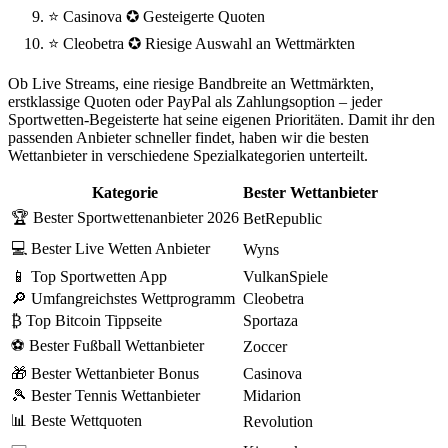
⭐ Casinova ✪ Gesteigerte Quoten
⭐ Cleobetra ✪ Riesige Auswahl an Wettmärkten
Ob Live Streams, eine riesige Bandbreite an Wettmärkten,
erstklassige Quoten oder PayPal als Zahlungsoption – jeder
Sportwetten-Begeisterte hat seine eigenen Prioritäten. Damit ihr den
passenden Anbieter schneller findet, haben wir die besten
Wettanbieter in verschiedene Spezialkategorien unterteilt.
Kategorie
Bester Wettanbieter
🏆 Bester Sportwettenanbieter 2026
BetRepublic
💻 Bester Live Wetten Anbieter
Wyns
📱 Top Sportwetten App
VulkanSpiele
🔎 Umfangreichstes Wettprogramm
Cleobetra
₿ Top Bitcoin Tippseite
Sportaza
⚽ Bester Fußball Wettanbieter
Zoccer
🎁 Bester Wettanbieter Bonus
Casinova
🎾 Bester Tennis Wettanbieter
Midarion
📊 Beste Wettquoten
Revolution