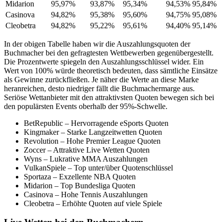
Midarion
95,97%
93,87%
95,34%
94,53%
95,84%
Casinova
94,82%
95,38%
95,60%
94,75%
95,08%
Cleobetra
94,82%
95,22%
95,61%
94,40%
95,14%
In der obigen Tabelle haben wir die Auszahlungsquoten der
Buchmacher bei den gefragtesten Wettbewerben gegenübergestellt.
Die Prozentwerte spiegeln den Auszahlungsschlüssel wider. Ein
Wert von 100% würde theoretisch bedeuten, dass sämtliche Einsätze
als Gewinne zurückfließen. Je näher die Werte an diese Marke
heranreichen, desto niedriger fällt die Buchmachermarge aus.
Seriöse Wettanbieter mit den attraktivsten Quoten bewegen sich bei
den populärsten Events oberhalb der 95%-Schwelle.
BetRepublic – Hervorragende eSports Quoten
Kingmaker – Starke Langzeitwetten Quoten
Revolution – Hohe Premier League Quoten
Zoccer – Attraktive Live Wetten Quoten
Wyns – Lukrative MMA Auszahlungen
VulkanSpiele – Top unter/über Quotenschlüssel
Sportaza – Exzellente NBA Quoten
Midarion – Top Bundesliga Quoten
Casinova – Hohe Tennis Auszahlungen
Cleobetra – Erhöhte Quoten auf viele Spiele