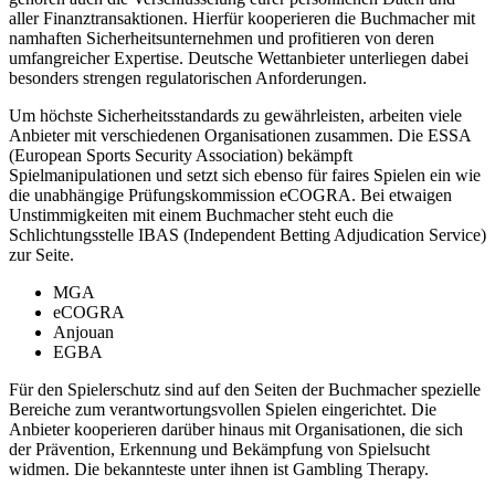
aller Finanztransaktionen. Hierfür kooperieren die Buchmacher mit
namhaften Sicherheitsunternehmen und profitieren von deren
umfangreicher Expertise. Deutsche Wettanbieter unterliegen dabei
besonders strengen regulatorischen Anforderungen.
Um höchste Sicherheitsstandards zu gewährleisten, arbeiten viele
Anbieter mit verschiedenen Organisationen zusammen. Die ESSA
(European Sports Security Association) bekämpft
Spielmanipulationen und setzt sich ebenso für faires Spielen ein wie
die unabhängige Prüfungskommission eCOGRA. Bei etwaigen
Unstimmigkeiten mit einem Buchmacher steht euch die
Schlichtungsstelle IBAS (Independent Betting Adjudication Service)
zur Seite.
MGA
eCOGRA
Anjouan
EGBA
Für den Spielerschutz sind auf den Seiten der Buchmacher spezielle
Bereiche zum verantwortungsvollen Spielen eingerichtet. Die
Anbieter kooperieren darüber hinaus mit Organisationen, die sich
der Prävention, Erkennung und Bekämpfung von Spielsucht
widmen. Die bekannteste unter ihnen ist Gambling Therapy.