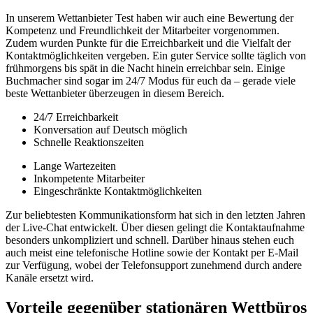
In unserem Wettanbieter Test haben wir auch eine Bewertung der
Kompetenz und Freundlichkeit der Mitarbeiter vorgenommen.
Zudem wurden Punkte für die Erreichbarkeit und die Vielfalt der
Kontaktmöglichkeiten vergeben. Ein guter Service sollte täglich von
frühmorgens bis spät in die Nacht hinein erreichbar sein. Einige
Buchmacher sind sogar im 24/7 Modus für euch da – gerade viele
beste Wettanbieter überzeugen in diesem Bereich.
24/7 Erreichbarkeit
Konversation auf Deutsch möglich
Schnelle Reaktionszeiten
Lange Wartezeiten
Inkompetente Mitarbeiter
Eingeschränkte Kontaktmöglichkeiten
Zur beliebtesten Kommunikationsform hat sich in den letzten Jahren
der Live-Chat entwickelt. Über diesen gelingt die Kontaktaufnahme
besonders unkompliziert und schnell. Darüber hinaus stehen euch
auch meist eine telefonische Hotline sowie der Kontakt per E-Mail
zur Verfügung, wobei der Telefonsupport zunehmend durch andere
Kanäle ersetzt wird.
Vorteile gegenüber stationären Wettbüros