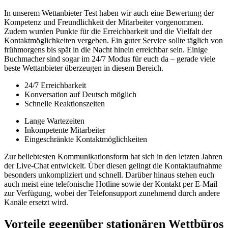
In unserem Wettanbieter Test haben wir auch eine Bewertung der
Kompetenz und Freundlichkeit der Mitarbeiter vorgenommen.
Zudem wurden Punkte für die Erreichbarkeit und die Vielfalt der
Kontaktmöglichkeiten vergeben. Ein guter Service sollte täglich von
frühmorgens bis spät in die Nacht hinein erreichbar sein. Einige
Buchmacher sind sogar im 24/7 Modus für euch da – gerade viele
beste Wettanbieter überzeugen in diesem Bereich.
24/7 Erreichbarkeit
Konversation auf Deutsch möglich
Schnelle Reaktionszeiten
Lange Wartezeiten
Inkompetente Mitarbeiter
Eingeschränkte Kontaktmöglichkeiten
Zur beliebtesten Kommunikationsform hat sich in den letzten Jahren
der Live-Chat entwickelt. Über diesen gelingt die Kontaktaufnahme
besonders unkompliziert und schnell. Darüber hinaus stehen euch
auch meist eine telefonische Hotline sowie der Kontakt per E-Mail
zur Verfügung, wobei der Telefonsupport zunehmend durch andere
Kanäle ersetzt wird.
Vorteile gegenüber stationären Wettbüros