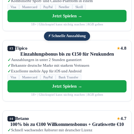
Kombinierte Sport- und Casino-Plattform in einem
✓
Visa
Mastercard
PayPal
Neteller
Skrill
Jetzt Spielen →
18+ | Glücksspiel kann süchtig machen | AGB gelten
⚡ Schnelle Auszahlung
Tipico
4.8
★
#3
Einzahlungsbonus bis zu €150 für Neukunden
Auszahlungen in unter 2 Stunden garantiert
✓
Bekannte deutsche Marke mit starkem Vertrauen
✓
Exzellente mobile App für iOS und Android
✓
Visa
Mastercard
PayPal
Bank Transfer
Jetzt Spielen →
18+ | Glücksspiel kann süchtig machen | AGB gelten
Betano
4.7
★
#4
100% bis zu €100 Willkommensbonus + Gratiswette €10
Schnell wachsender Anbieter mit deutscher Lizenz
✓