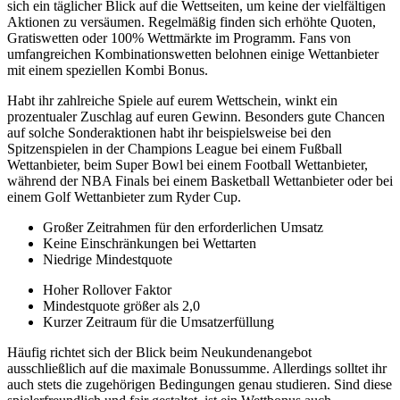
sich ein täglicher Blick auf die Wettseiten, um keine der vielfältigen
Aktionen zu versäumen. Regelmäßig finden sich erhöhte Quoten,
Gratiswetten oder 100% Wettmärkte im Programm. Fans von
umfangreichen Kombinationswetten belohnen einige Wettanbieter
mit einem speziellen Kombi Bonus.
Habt ihr zahlreiche Spiele auf eurem Wettschein, winkt ein
prozentualer Zuschlag auf euren Gewinn. Besonders gute Chancen
auf solche Sonderaktionen habt ihr beispielsweise bei den
Spitzenspielen in der Champions League bei einem Fußball
Wettanbieter, beim Super Bowl bei einem Football Wettanbieter,
während der NBA Finals bei einem Basketball Wettanbieter oder bei
einem Golf Wettanbieter zum Ryder Cup.
Großer Zeitrahmen für den erforderlichen Umsatz
Keine Einschränkungen bei Wettarten
Niedrige Mindestquote
Hoher Rollover Faktor
Mindestquote größer als 2,0
Kurzer Zeitraum für die Umsatzerfüllung
Häufig richtet sich der Blick beim Neukundenangebot
ausschließlich auf die maximale Bonussumme. Allerdings solltet ihr
auch stets die zugehörigen Bedingungen genau studieren. Sind diese