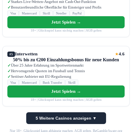
Starkes Live-Wetten-Angebot mit Cash-Out-Funktion
✓
Benutzerfreundliche Oberfläche für Einsteiger und Profis
✓
Visa
Mastercard
Skrill
Neteller
PayPal
Jetzt Spielen →
18+ | Glücksspiel kann süchtig machen | AGB gelten
Interwetten
4.6
★
#5
50% bis zu €200 Einzahlungsbonus für neue Kunden
Über 25 Jahre Erfahrung im Sportwettenmarkt
✓
Hervorragende Quoten im Fussball und Tennis
✓
Seriöser Anbieter mit EU-Regulierung
✓
Visa
Mastercard
Bank Transfer
Skrill
Jetzt Spielen →
18+ | Glücksspiel kann süchtig machen | AGB gelten
5 Weitere Casinos anzeigen ▼
Nur 18+. Glücksspiel kann abhängig machen. AGB gelten.
BeGambleAware.org