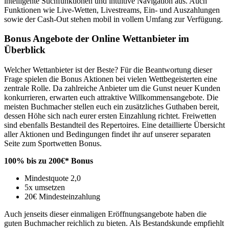
intelligente Suchfunktionen und intuitive Navigation aus. Auch
Funktionen wie Live-Wetten, Livestreams, Ein- und Auszahlungen
sowie der Cash-Out stehen mobil in vollem Umfang zur Verfügung.
Bonus Angebote der Online Wettanbieter im
Überblick
Welcher Wettanbieter ist der Beste? Für die Beantwortung dieser
Frage spielen die Bonus Aktionen bei vielen Wettbegeisterten eine
zentrale Rolle. Da zahlreiche Anbieter um die Gunst neuer Kunden
konkurrieren, erwarten euch attraktive Willkommensangebote. Die
meisten Buchmacher stellen euch ein zusätzliches Guthaben bereit,
dessen Höhe sich nach eurer ersten Einzahlung richtet. Freiwetten
sind ebenfalls Bestandteil des Repertoires. Eine detaillierte Übersicht
aller Aktionen und Bedingungen findet ihr auf unserer separaten
Seite zum Sportwetten Bonus.
100% bis zu 200€* Bonus
Mindestquote 2,0
5x umsetzen
20€ Mindesteinzahlung
Auch jenseits dieser einmaligen Eröffnungsangebote haben die
guten Buchmacher reichlich zu bieten. Als Bestandskunde empfiehlt