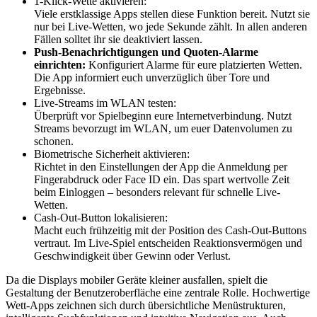
1-Klick-Wette aktivieren:
Viele erstklassige Apps stellen diese Funktion bereit. Nutzt sie
nur bei Live-Wetten, wo jede Sekunde zählt. In allen anderen
Fällen solltet ihr sie deaktiviert lassen.
Push-Benachrichtigungen und Quoten-Alarme
einrichten:
Konfiguriert Alarme für eure platzierten Wetten.
Die App informiert euch unverzüglich über Tore und
Ergebnisse.
Live-Streams im WLAN testen:
Überprüft vor Spielbeginn eure Internetverbindung. Nutzt
Streams bevorzugt im WLAN, um euer Datenvolumen zu
schonen.
Biometrische Sicherheit aktivieren:
Richtet in den Einstellungen der App die Anmeldung per
Fingerabdruck oder Face ID ein. Das spart wertvolle Zeit
beim Einloggen – besonders relevant für schnelle Live-
Wetten.
Cash-Out-Button lokalisieren:
Macht euch frühzeitig mit der Position des Cash-Out-Buttons
vertraut. Im Live-Spiel entscheiden Reaktionsvermögen und
Geschwindigkeit über Gewinn oder Verlust.
Da die Displays mobiler Geräte kleiner ausfallen, spielt die
Gestaltung der Benutzeroberfläche eine zentrale Rolle. Hochwertige
Wett-Apps zeichnen sich durch übersichtliche Menüstrukturen,