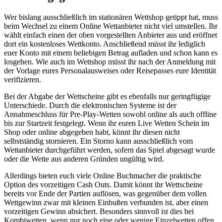
Wer bislang ausschließlich im stationären Wettshop getippt hat, muss
beim Wechsel zu einem Online Wettanbieter nicht viel umstellen. Ihr
wählt einfach einen der oben vorgestellten Anbieter aus und eröffnet
dort ein kostenloses Wettkonto. Anschließend müsst ihr lediglich
euer Konto mit einem beliebigen Betrag aufladen und schon kann es
losgehen. Wie auch im Wettshop müsst ihr nach der Anmeldung mit
der Vorlage eures Personalausweises oder Reisepasses eure Identität
verifizieren.
Bei der Abgabe der Wettscheine gibt es ebenfalls nur geringfügige
Unterschiede. Durch die elektronischen Systeme ist der
Annahmeschluss für Pre-Play-Wetten sowohl online als auch offline
bis zur Startzeit festgelegt. Wenn ihr euren Live Wetten Schein im
Shop oder online abgegeben habt, könnt ihr diesen nicht
selbstständig stornieren. Ein Storno kann ausschließlich vom
Wettanbieter durchgeführt werden, sofern das Spiel abgesagt wurde
oder die Wette aus anderen Gründen ungültig wird.
Allerdings bieten euch viele Online Buchmacher die praktische
Option des vorzeitigen Cash Outs. Damit könnt ihr Wettscheine
bereits vor Ende der Partien auflösen, was gegenüber dem vollen
Wettgewinn zwar mit kleinen Einbußen verbunden ist, aber einen
vorzeitigen Gewinn absichert. Besonders sinnvoll ist dies bei
Kombiwetten, wenn nur noch eine oder wenige Einzelwetten offen