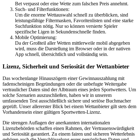
Bet verpasst oder eine Wette zum falschen Preis annehmt.
Such- und Filterfunktionen:
Um die enorme Wettauswahl schnell zu überblicken, sind
leistungsfähige Filtermasken, Favoritenlisten und eine starke
Suchfunktion nötig. Nur so können versierte Spieler
spezifische Ligen in Sekundenschnelle finden.
Mobile Optimierung:
Da der Großteil aller Wetten mittlerweile mobil abgegeben
wird, muss die Darstellung im Browser oder in der nativen
App schnell, übersichtlich und vollständig sein.
Lizenz, Sicherheit und Seriosität der Wettanbieter
Das wochenlange Hinauszögern einer Gewinnauszahlung mit
fadenscheinigen Begründungen oder die unbefugte Weitergabe
vertraulicher Daten sind der Albtraum eines jeden Sportwetters. Um
solche Szenarien auszuschließen, haben wir in unserem
umfassenden Test ausschließlich sichere und seriöse Buchmacher
geprüft. Unser allererster Blick bei einem Wettanbieter gilt stets dem
Vorhandensein einer gültigen Sportwetten-Lizenz.
Die strengen Auflagen der anerkannten internationalen
Lizenzbehörden schaffen einen Rahmen, der Vertrauenswürdigkeit
und Seriosität garantiert. Zu einem fairen und sicheren Wetterlebnis
gehören auch die Verschlüsselung eurer persönlichen Daten und