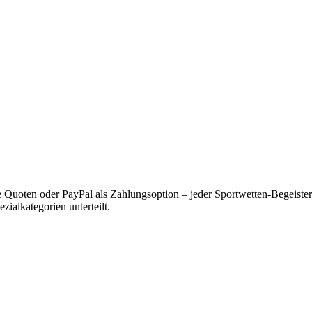
e Quoten oder PayPal als Zahlungsoption – jeder Sportwetten-Begeistert
zialkategorien unterteilt.