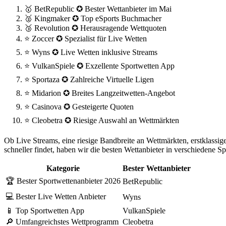
🥇 BetRepublic ✪ Bester Wettanbieter im Mai
🥈 Kingmaker ✪ Top eSports Buchmacher
🥉 Revolution ✪ Herausragende Wettquoten
⭐ Zoccer ✪ Spezialist für Live Wetten
⭐ Wyns ✪ Live Wetten inklusive Streams
⭐ VulkanSpiele ✪ Exzellente Sportwetten App
⭐ Sportaza ✪ Zahlreiche Virtuelle Ligen
⭐ Midarion ✪ Breites Langzeitwetten-Angebot
⭐ Casinova ✪ Gesteigerte Quoten
⭐ Cleobetra ✪ Riesige Auswahl an Wettmärkten
Ob Live Streams, eine riesige Bandbreite an Wettmärkten, erstklassig
schneller findet, haben wir die besten Wettanbieter in verschiedene Spe
Kategorie
Bester Wettanbieter
🏆 Bester Sportwettenanbieter 2026
BetRepublic
💻 Bester Live Wetten Anbieter
Wyns
📱 Top Sportwetten App
VulkanSpiele
🔎 Umfangreichstes Wettprogramm
Cleobetra