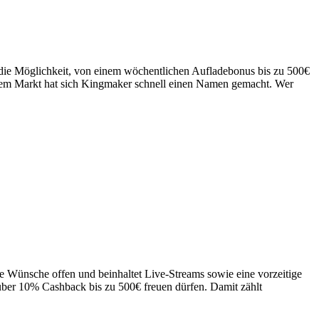
ie Möglichkeit, von einem wöchentlichen Aufladebonus bis zu 500€
f dem Markt hat sich Kingmaker schnell einen Namen gemacht. Wer
 Wünsche offen und beinhaltet Live-Streams sowie eine vorzeitige
er 10% Cashback bis zu 500€ freuen dürfen. Damit zählt