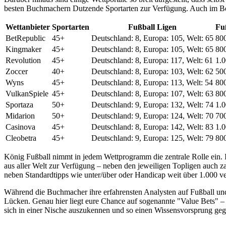
besten Buchmachern Dutzende Sportarten zur Verfügung. Auch im Berei
Wettanbieter
Sportarten
Fußball Ligen
Fu
BetRepublic
45+
Deutschland: 8, Europa: 105, Welt: 65
80
Kingmaker
45+
Deutschland: 8, Europa: 105, Welt: 65
80
Revolution
45+
Deutschland: 8, Europa: 117, Welt: 61
1.
Zoccer
40+
Deutschland: 8, Europa: 103, Welt: 62
50
Wyns
45+
Deutschland: 8, Europa: 113, Welt: 54
80
VulkanSpiele
45+
Deutschland: 8, Europa: 107, Welt: 63
80
Sportaza
50+
Deutschland: 9, Europa: 132, Welt: 74
1.
Midarion
50+
Deutschland: 9, Europa: 124, Welt: 70
70
Casinova
45+
Deutschland: 8, Europa: 142, Welt: 83
1.
Cleobetra
45+
Deutschland: 9, Europa: 125, Welt: 79
80
König Fußball nimmt in jedem Wettprogramm die zentrale Rolle ein. 
aus aller Welt zur Verfügung – neben den jeweiligen Topligen auch za
neben Standardtipps wie unter/über oder Handicap weit über 1.000 v
Während die Buchmacher ihre erfahrensten Analysten auf Fußball und a
Lücken. Genau hier liegt eure Chance auf sogenannte "Value Bets" – al
sich in einer Nische auszukennen und so einen Wissensvorsprung gege