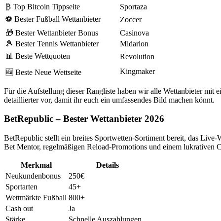
₿ Top Bitcoin Tippseite
Sportaza
⚽ Bester Fußball Wettanbieter
Zoccer
🎁 Bester Wettanbieter Bonus
Casinova
🎾 Bester Tennis Wettanbieter
Midarion
📊 Beste Wettquoten
Revolution
Kingmaker
🆕 Beste Neue Wettseite
Für die Aufstellung dieser Rangliste haben wir alle Wettanbieter mit
detaillierter vor, damit ihr euch ein umfassendes Bild machen könnt.
BetRepublic – Bester Wettanbieter 2026
BetRepublic stellt ein breites Sportwetten-Sortiment bereit, das Liv
Bet Mentor, regelmäßigen Reload-Promotions und einem lukrativen Cas
Merkmal
Details
Neukundenbonus
250€
Sportarten
45+
Wettmärkte Fußball
800+
Cash out
Ja
Stärke
Schnelle Auszahlungen