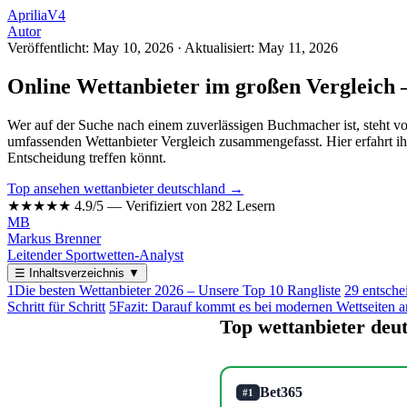
Aprilia
V4
Autor
Veröffentlicht: May 10, 2026
·
Aktualisiert: May 11, 2026
Online Wettanbieter im großen Vergleich 
Wer auf der Suche nach einem zuverlässigen Buchmacher ist, steht vor
umfassenden Wettanbieter Vergleich zusammengefasst. Hier erfahrt ihr,
Entscheidung treffen könnt.
Top ansehen wettanbieter deutschland →
★★★★★
4.9/5 — Verifiziert von 282 Lesern
MB
Markus Brenner
Leitender Sportwetten-Analyst
☰
Inhaltsverzeichnis
▼
1
Die besten Wettanbieter 2026 – Unsere Top 10 Rangliste
2
9 entsche
Schritt für Schritt
5
Fazit: Darauf kommt es bei modernen Wettseiten a
Top wettanbieter deut
Bet365
#1