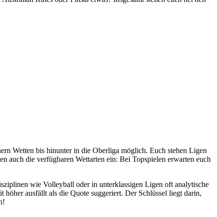
rn Wetten bis hinunter in die Oberliga möglich. Euch stehen Ligen
ßen auch die verfügbaren Wettarten ein: Bei Topspielen erwarten euch
iplinen wie Volleyball oder in unterklassigen Ligen oft analytische
öher ausfällt als die Quote suggeriert. Der Schlüssel liegt darin,
n!