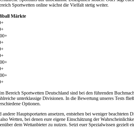
ch Sportwetten online wächst die Vielfalt stetig weiter.
ßball Märkte
0+
0+
000+
0+
0+
0+
000+
0+
000+
0+
Im Bereich Sportwetten Deutschland sind bei den führenden Buchmache
hlreiche unterklassige Divisionen. In die Bewertung unseres Tests flie
erschiedene Optionen.
ndere Hauptsportarten ansetzen, entstehen bei weniger beachteten Disz
so Wetten, bei denen eure eigene Einschätzung der Wahrscheinlichkeit h
nüber dem Wettanbieter zu nutzen. Setzt euer Spezialwissen gezielt ei