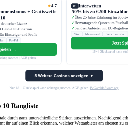
Interwetten
4.7
★
#5
ommensbonus + Gratiswette
50% bis zu €200 Einzahlu
€10
Über 25 Jahre Erfahrung im Sport
✓
Hervorragende Quoten im Fussball
✓
 deutscher Lizenz
Seriöser Anbieter mit EU-Regulie
✓
t Cash-Out-Funktion
ür Einsteiger und Profis
Visa
Mastercard
Bank Transfer
ler
PayPal
Jetzt Sp
Spielen →
18+ | Glücksspiel kann süc
süchtig machen | AGB gelten
5 Weitere Casinos anzeigen ▼
Nur 18+. Glücksspiel kann abhängig machen. AGB gelten.
BeGambleAware.org
 10 Rangliste
rtale durch ganz unterschiedliche Stärken auszeichnen. Nachfolgend erh
t ihr auf einen Blick erkennen, welcher Wettanbieter am ehesten zu eu