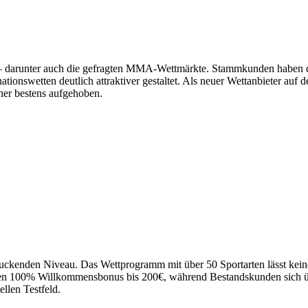
– darunter auch die gefragten MMA-Wettmärkte. Stammkunden haben d
ionswetten deutlich attraktiver gestaltet. Als neuer Wettanbieter au
her bestens aufgehoben.
uckenden Niveau. Das Wettprogramm mit über 50 Sportarten lässt keine
en 100% Willkommensbonus bis 200€, während Bestandskunden sich üb
llen Testfeld.