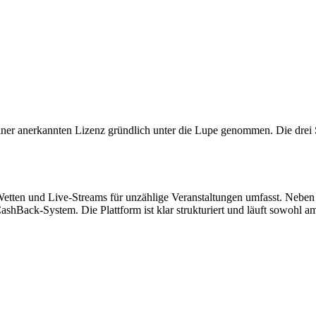
 einer anerkannten Lizenz gründlich unter die Lupe genommen. Die drei 
e-Wetten und Live-Streams für unzählige Veranstaltungen umfasst. Nebe
hBack-System. Die Plattform ist klar strukturiert und läuft sowohl a